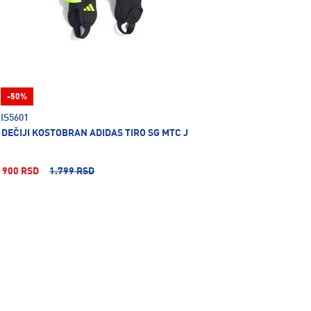
-50%
IS5601
DEČIJI KOSTOBRAN ADIDAS TIRO SG MTC J
900 RSD
1.799 RSD