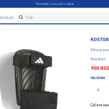
Vratite u roku od 14 dana
DOVI
BLOG
KOSTOBR
Šifra proiz
Boja:Black
900 RS
VELIČINA
S
Cena ispo