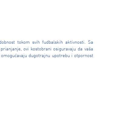
obnost tokom svih fudbalskih aktivnosti. Sa
rianjanje, ovi kostobrani osiguravaju da vaša
a, omogućavaju dugotrajnu upotrebu i otpornost