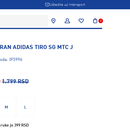
Uštedite uz Intersport
0
AN ADIDAS TIRO SG MTC J
voda: IP3996
D
1.799 RSD
M
L
ruke je 399 RSD