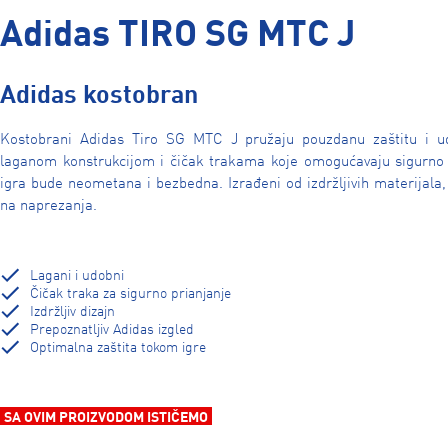
Adidas TIRO SG MTC J
Adidas kostobran
Kostobrani Adidas Tiro SG MTC J pružaju pouzdanu zaštitu i ud
laganom konstrukcijom i čičak trakama koje omogućavaju sigurno p
igra bude neometana i bezbedna. Izrađeni od izdržljivih materijal
na naprezanja.
Lagani i udobni
Čičak traka za sigurno prianjanje
Izdržljiv dizajn
Prepoznatljiv Adidas izgled
Optimalna zaštita tokom igre
SA OVIM PROIZVODOM ISTIČEMO