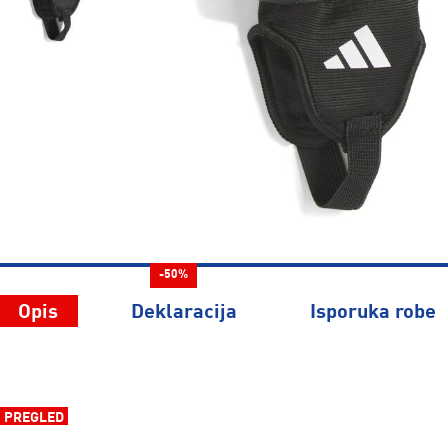
-50%
Opis
Deklaracija
Isporuka robe
PREGLED