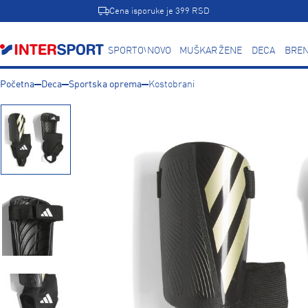
Cena isporuke je 399 RSD
SPORTOVI
NOVO
MUŠKARCI
ŽENE
DECA
BREN
Početna
Deca
Sportska oprema
Kostobrani