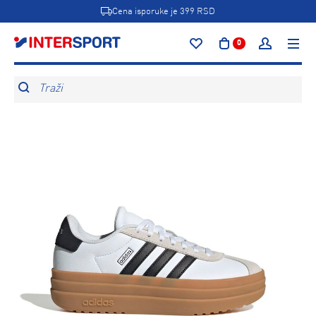
Cena isporuke je 399 RSD
0
Traži