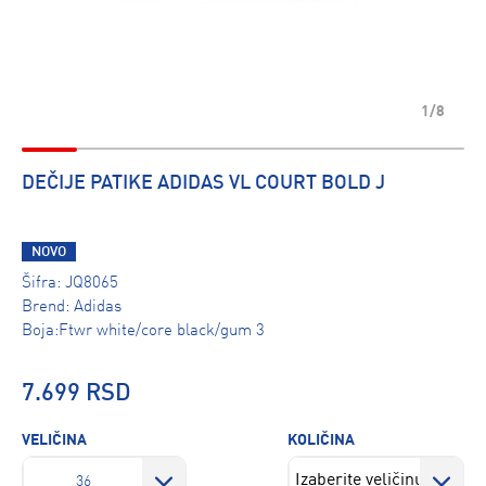
1/8
DEČIJE PATIKE ADIDAS VL COURT BOLD J
NOVO
Šifra:
JQ8065
Brend:
Adidas
Boja:Ftwr white/core black/gum 3
7.699 RSD
VELIČINA
KOLIČINA
36