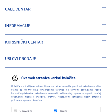
CALL CENTAR
INFORMACIJE
KORISNIČKI CENTAR
USLOVI PRODAJE
PRONAĐI RADNJU
Ova web stranica koristi kolačiće
Kolačiće upotrebljavamo kako bi ova web stranica radila pravilno i kako bismo bili u
stanju da vršimo dalja unapređenja stranice sa svrhom poboljšanja Vašeg
korisničkog iskustva, kako bismo personalizovali sadržaj i oglase, omogućili značaj
društvenih medija i analizirali promet. Nastavkom korišćenja naših stranica
prihvatate upotrebu kolačića.
Obavezni
Trajni