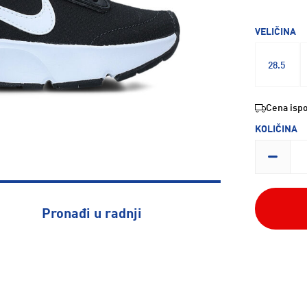
VELIČINA
28.5
Cena ispo
KOLIČINA
Pronađi u radnji