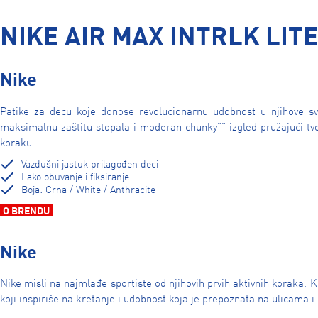
NIKE AIR MAX INTRLK LITE
Nike
Patike za decu koje donose revolucionarnu udobnost u njihove sv
maksimalnu zaštitu stopala i moderan chunky"" izgled pružajući tv
koraku.
Vazdušni jastuk prilagođen deci
Lako obuvanje i fiksiranje
Boja: Crna / White / Anthracite
O BRENDU
Nike
Nike misli na najmlađe sportiste od njihovih prvih aktivnih koraka. K
koji inspiriše na kretanje i udobnost koja je prepoznata na ulicama 