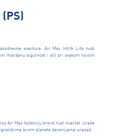
 (PS)
akodnevne avanture. Air Max Intrlk Lite nudi
om mališanu sigurnost i stil pri svakom novom
roz Air Max kolekciju brend nudi kvalitet izrade
i igralištima širom planete decenijama unazad.