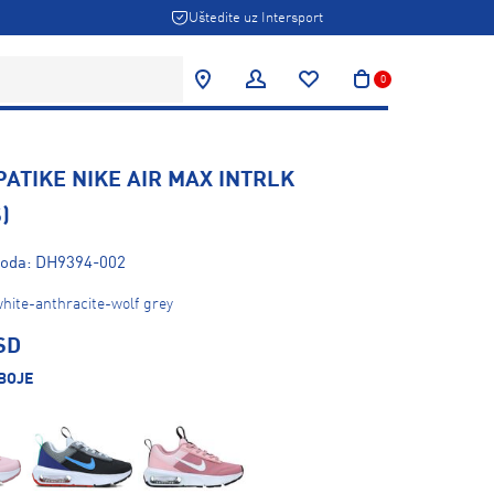
Uštedite uz Intersport
0
PATIKE NIKE AIR MAX INTRLK
)
zvoda: DH9394-002
hite-anthracite-wolf grey
SD
BOJE