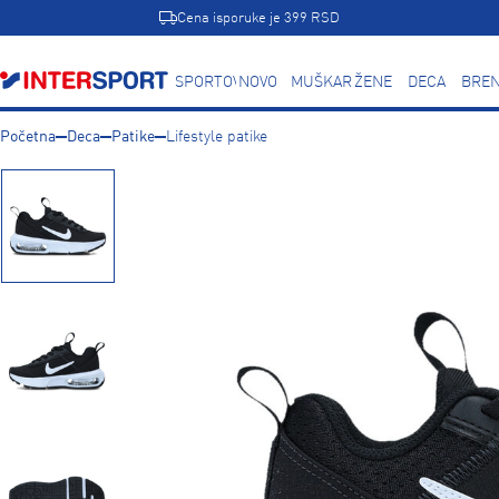
Cena isporuke je 399 RSD
SPORTOVI
NOVO
MUŠKARCI
ŽENE
DECA
BREN
Početna
Deca
Patike
Lifestyle patike