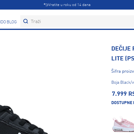
Vratite u roku od 14 dana
DOVI
BLOG
DEČIJE 
LITE (PS
Šifra proi
Boja:Black/w
7.999 R
DOSTUPNE 