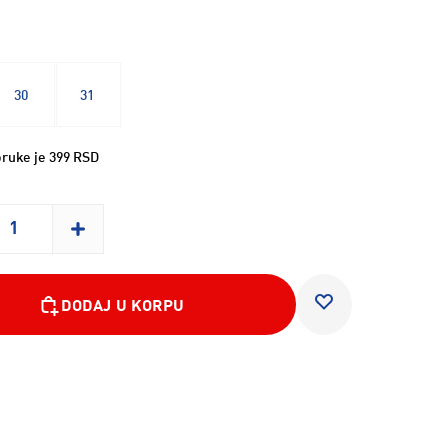
30
31
ruke je 399 RSD
DODAJ U KORPU