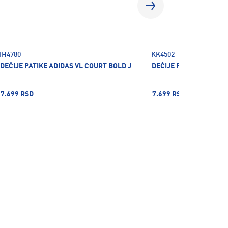
IH4780
KK4502
DEČIJE PATIKE ADIDAS VL COURT BOLD J
DEČIJE PATIKE ADIDAS
7.699 RSD
7.699 RSD