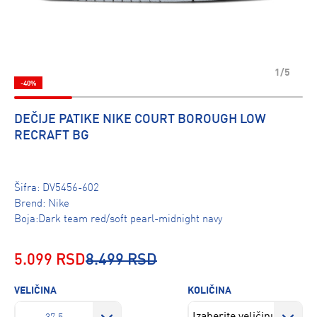
1/5
-40%
DEČIJE PATIKE NIKE COURT BOROUGH LOW
RECRAFT BG
Šifra:
DV5456-602
Brend:
Nike
Boja:Dark team red/soft pearl-midnight navy
5.099 RSD
8.499 RSD
VELIČINA
KOLIČINA