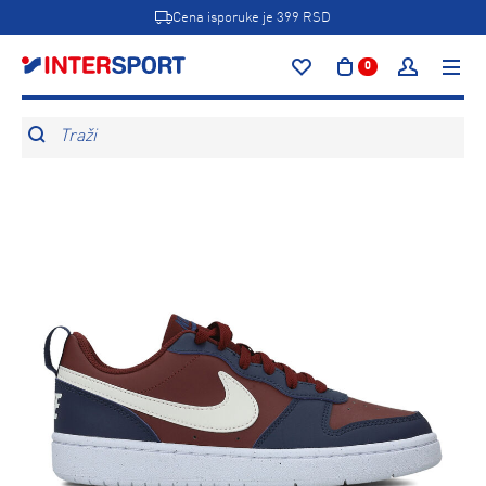
Cena isporuke je 399 RSD
0
Traži