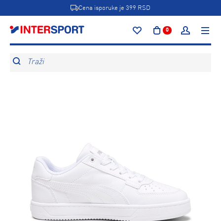
Cena isporuke je 399 RSD
0
Traži