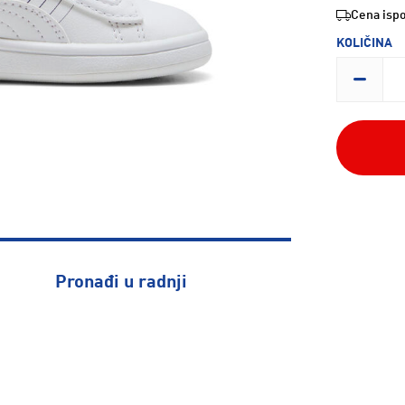
Cena ispo
KOLIČINA
Pronađi u radnji