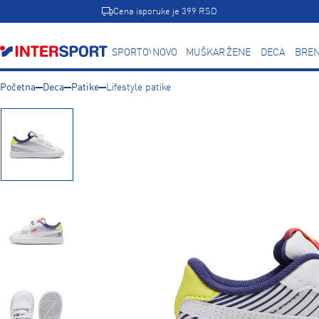
Cena isporuke je 399 RSD
SPORTOVI
NOVO
MUŠKARCI
ŽENE
DECA
BREN
Početna
Deca
Patike
Lifestyle patike