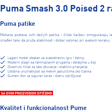
Puma Smash 3.0 Poised 2 ra
Puma patike
Mekana postava ovih dečijih patika i čičak kaiševi omogućavaju la
izrađen tako da pruža stabilnost i dobar oslonac pri svakom koraku.
Lagani model idealan za svakodnevnu igru i šetnju
Moderni dizajn sa tamnoplavim prugama i detaljima u boji
Dvostruki čičak za lako obuvanje i stabilno prianjanje
Udobna unutrašnjost sa mekim jastučićima oko članka
Gumeni đon za siguran korak i dobru izdržljivost
SA OVIM PROIZVODOM ISTIČEMO
Kvalitet i funkcionalnost Pume