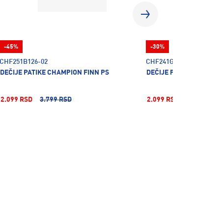
-45%
-30%
CHF251B126-02
CHF241G151-10
DEČIJE PATIKE CHAMPION FINN PS
DEČIJE PATIKE CHAMP
2.099 RSD
3.799 RSD
2.099 RSD
2.999 RSD