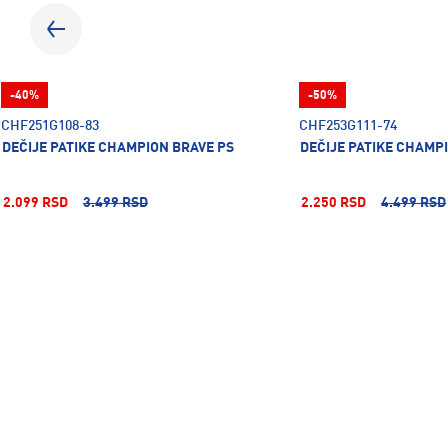
-40%
-50%
CHF251G108-83
CHF253G111-74
DEČIJE PATIKE CHAMPION BRAVE PS
DEČIJE PATIKE CHAMP
2.099 RSD
3.499 RSD
2.250 RSD
4.499 RSD