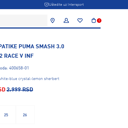
Uštedite uz Intersport
0
PATIKE PUMA SMASH 3.0
2 RACE V INF
voda: 400658-01
hite-blue crystal-lemon sherbert
SD
2.999 RSD
25
26