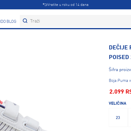
Vratite u roku od 14 dana
DOVI
BLOG
DEČIJE 
POISED 
Šifra proiz
Boja:Puma w
2.099 R
VELIČINA
23