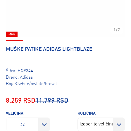
1/7
-30%
MUŠKE PATIKE ADIDAS LIGHTBLAZE
Šifra:
HQ9344
Brend:
Adidas
Boja:Owhite/owhite/broyal
8.259 RSD
11.799 RSD
VELIČINA
KOLIČINA
42