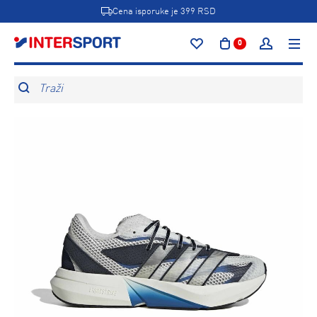
Cena isporuke je 399 RSD
0
Traži