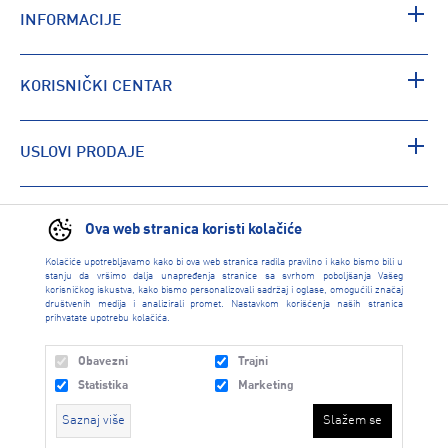
INFORMACIJE
KORISNIČKI CENTAR
USLOVI PRODAJE
PRONAĐI RADNJU
Ova web stranica koristi kolačiće
Kolačiće upotrebljavamo kako bi ova web stranica radila pravilno i kako bismo bili u
stanju da vršimo dalja unapređenja stranice sa svrhom poboljšanja Vašeg
korisničkog iskustva, kako bismo personalizovali sadržaj i oglase, omogućili značaj
društvenih medija i analizirali promet. Nastavkom korišćenja naših stranica
prihvatate upotrebu kolačića.
Obavezni
Trajni
Statistika
Marketing
Saznaj više
Slažem se
INTERSPORT 2026 created by
Enetel Solutions