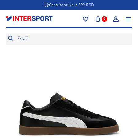
Cena isporuke je 399 RSD
0
Traži