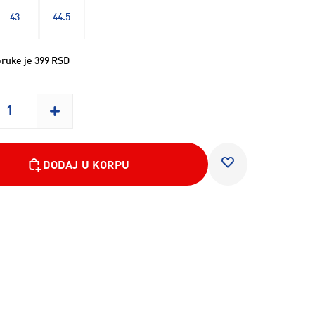
43
44.5
ruke je 399 RSD
DODAJ U KORPU