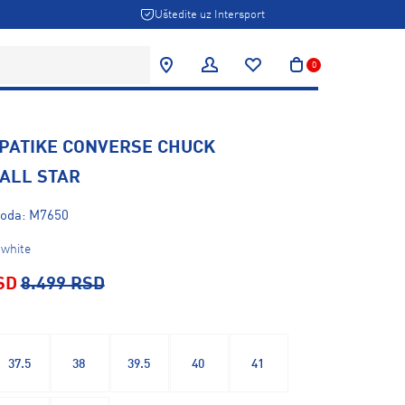
Uštedite uz Intersport
0
 PATIKE CONVERSE CHUCK
 ALL STAR
voda: M7650
 white
SD
8.499 RSD
37.5
38
39.5
40
41