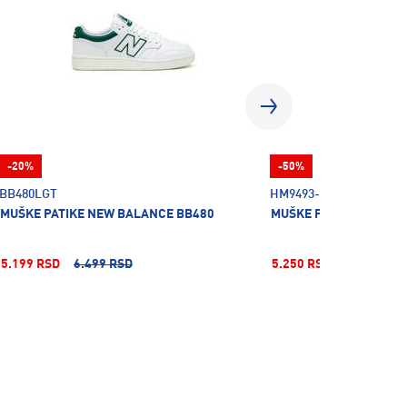
-20%
-50%
BB480LGT
HM9493-006
MUŠKE PATIKE NEW BALANCE BB480
MUŠKE PATIKE NIKE M 
5.199 RSD
6.499 RSD
5.250 RSD
10.499 RS