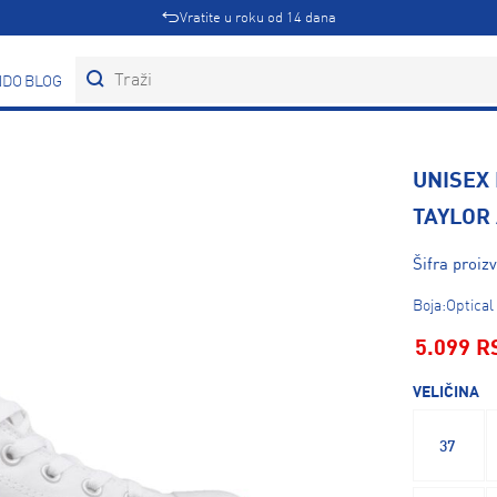
Vratite u roku od 14 dana
DOVI
BLOG
UNISEX
TAYLOR
Šifra proiz
Boja:Optical
5.099 R
VELIČINA
37