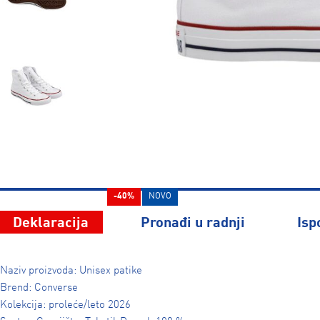
-40%
NOVO
Deklaracija
Pronađi u radnji
Isp
Naziv proizvoda: Unisex patike
Brend: Converse
Kolekcija: proleće/leto 2026