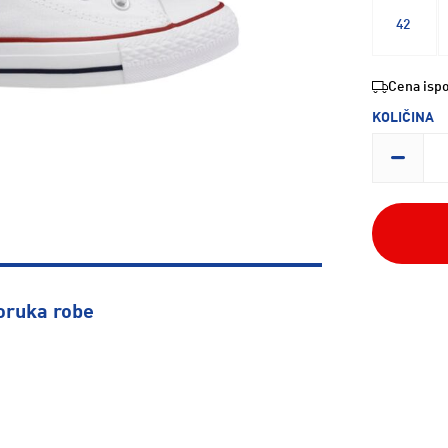
42
Cena ispo
KOLIČINA
oruka robe