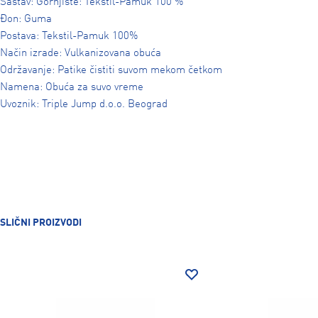
Sastav: Gornjište: Tekstil-Pamuk 100 %
Đon: Guma
Postava: Tekstil-Pamuk 100%
Način izrade: Vulkanizovana obuća
Održavanje: Patike čistiti suvom mekom četkom
Namena: Obuća za suvo vreme
Uvoznik: Triple Jump d.o.o. Beograd
SLIČNI PROIZVODI