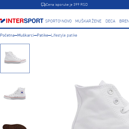
Cena isporuke je 399 RSD
SPORTOVI
NOVO
MUŠKARCI
ŽENE
DECA
BREN
Početna
Muškarci
Patike
Lifestyle patike