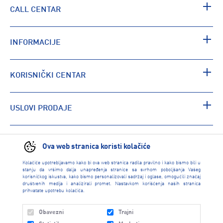
CALL CENTAR
INFORMACIJE
KORISNIČKI CENTAR
USLOVI PRODAJE
PRONAĐI RADNJU
Ova web stranica koristi kolačiće
Kolačiće upotrebljavamo kako bi ova web stranica radila pravilno i kako bismo bili u
stanju da vršimo dalja unapređenja stranice sa svrhom poboljšanja Vašeg
korisničkog iskustva, kako bismo personalizovali sadržaj i oglase, omogućili značaj
društvenih medija i analizirali promet. Nastavkom korišćenja naših stranica
prihvatate upotrebu kolačića.
Obavezni
Trajni