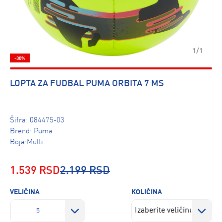
1/1
-30%
LOPTA ZA FUDBAL PUMA ORBITA 7 MS
Šifra:
084475-03
Brend:
Puma
Boja:Multi
1.539 RSD
2.199 RSD
VELIČINA
KOLIČINA
5