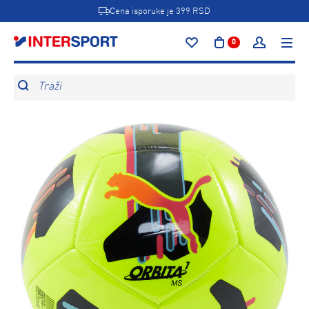
Cena isporuke je 399 RSD
0
Traži