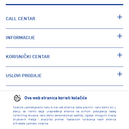
CALL CENTAR
INFORMACIJE
KORISNIČKI CENTAR
USLOVI PRODAJE
PRONAĐI RADNJU
Ova web stranica koristi kolačiće
Kolačiće upotrebljavamo kako bi ova web stranica radila pravilno i kako bismo bili u
stanju da vršimo dalja unapređenja stranice sa svrhom poboljšanja Vašeg
korisničkog iskustva, kako bismo personalizovali sadržaj i oglase, omogućili značaj
društvenih medija i analizirali promet. Nastavkom korišćenja naših stranica
prihvatate upotrebu kolačića.