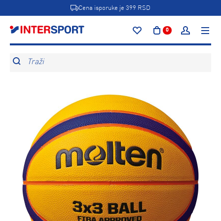
Cena isporuke je 399 RSD
0
Traži