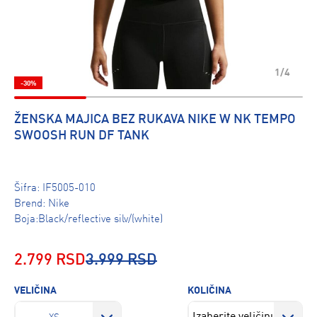
1/4
-30%
ŽENSKA MAJICA BEZ RUKAVA NIKE W NK TEMPO
SWOOSH RUN DF TANK
Šifra:
IF5005-010
Brend:
Nike
Boja:Black/reflective silv/(white)
2.799 RSD
3.999 RSD
VELIČINA
KOLIČINA