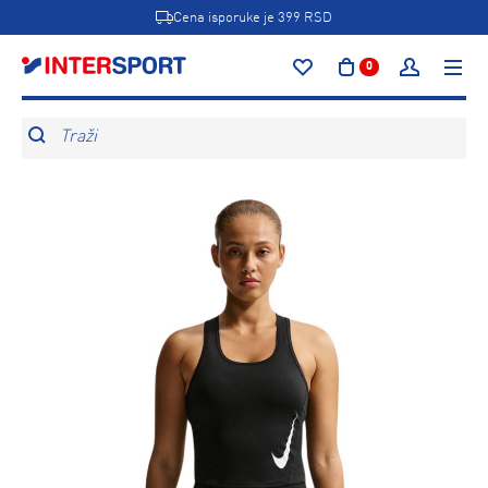
Cena isporuke je 399 RSD
0
Traži