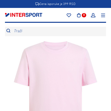
Cena isporuke je 399 RSD
0
Traži