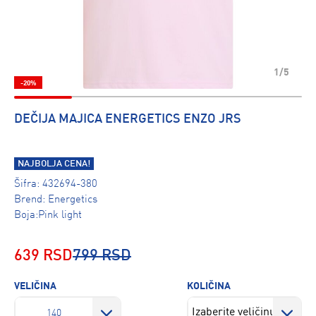
1/5
-20%
DEČIJA MAJICA ENERGETICS ENZO JRS
NAJBOLJA CENA!
Šifra:
432694-380
Brend:
Energetics
Boja:Pink light
639 RSD
799 RSD
VELIČINA
KOLIČINA
140