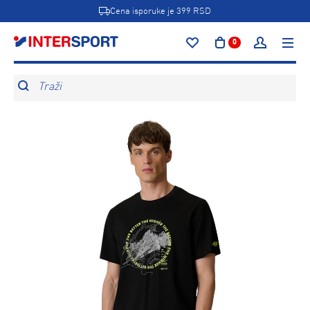
Cena isporuke je 399 RSD
0
Traži