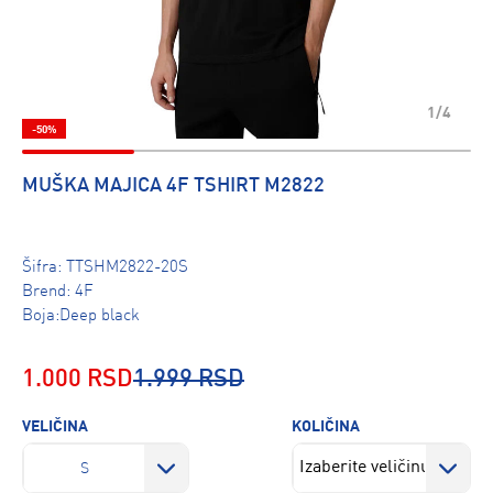
1/4
-50%
MUŠKA MAJICA 4F TSHIRT M2822
Šifra:
TTSHM2822-20S
Brend:
4F
Boja:Deep black
1.000 RSD
1.999 RSD
VELIČINA
KOLIČINA
S