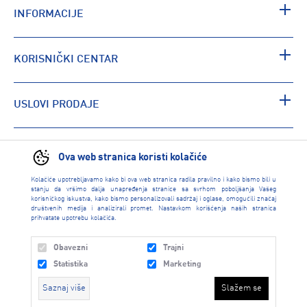
INFORMACIJE
KORISNIČKI CENTAR
USLOVI PRODAJE
PRONAĐI RADNJU
Ova web stranica koristi kolačiće
Kolačiće upotrebljavamo kako bi ova web stranica radila pravilno i kako bismo bili u
stanju da vršimo dalja unapređenja stranice sa svrhom poboljšanja Vašeg
korisničkog iskustva, kako bismo personalizovali sadržaj i oglase, omogućili značaj
društvenih medija i analizirali promet. Nastavkom korišćenja naših stranica
prihvatate upotrebu kolačića.
Obavezni
Trajni
Statistika
Marketing
Saznaj više
Slažem se
INTERSPORT 2026 created by
Enetel Solutions