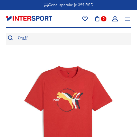
Cena isporuke je 399 RSD
0
Traži