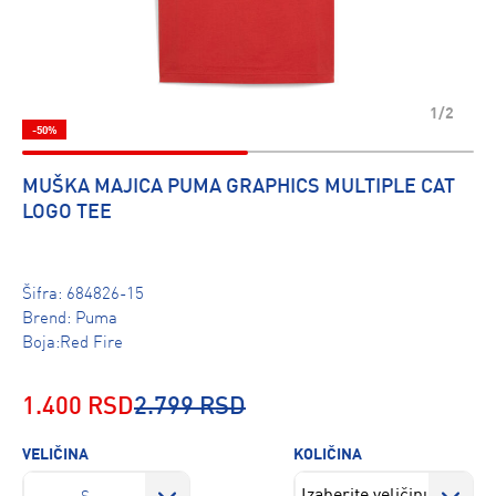
1/2
-50%
MUŠKA MAJICA PUMA GRAPHICS MULTIPLE CAT
LOGO TEE
Šifra:
684826-15
Brend:
Puma
Boja:Red Fire
1.400 RSD
2.799 RSD
VELIČINA
KOLIČINA