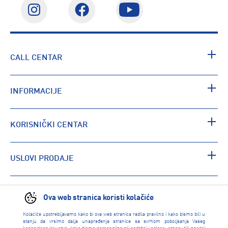
CALL CENTAR
INFORMACIJE
KORISNIČKI CENTAR
USLOVI PRODAJE
PRONAĐI RADNJU
Ova web stranica koristi kolačiće
Kolačiće upotrebljavamo kako bi ova web stranica radila pravilno i kako bismo bili u
stanju da vršimo dalja unapređenja stranice sa svrhom poboljšanja Vašeg