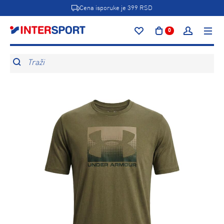
Cena isporuke je 399 RSD
0
Traži