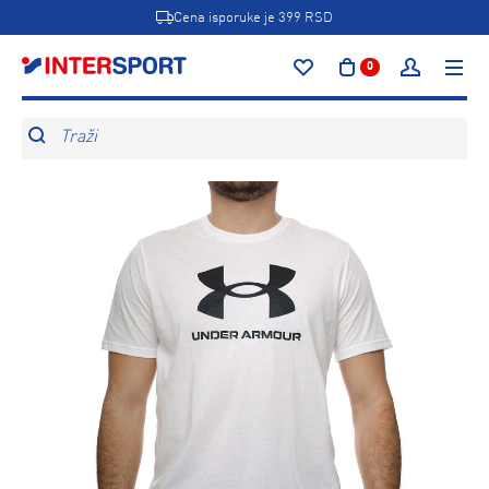
Cena isporuke je 399 RSD
0
Traži