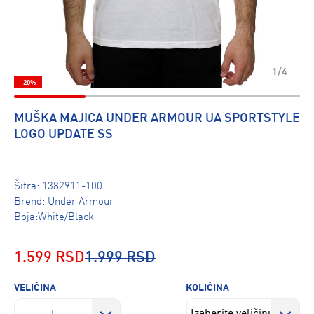
1/4
-20%
MUŠKA MAJICA UNDER ARMOUR UA SPORTSTYLE
LOGO UPDATE SS
Šifra:
1382911-100
Brend:
Under Armour
Boja:White/Black
1.599 RSD
1.999 RSD
VELIČINA
KOLIČINA