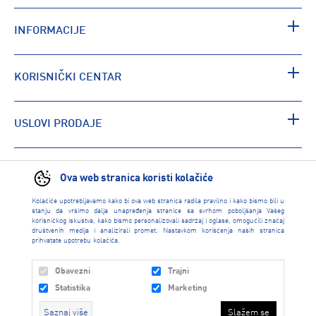
INFORMACIJE
KORISNIČKI CENTAR
USLOVI PRODAJE
PRONAĐI RADNJU
Ova web stranica koristi kolačiće
Kolačiće upotrebljavamo kako bi ova web stranica radila pravilno i kako bismo bili u
stanju da vršimo dalja unapređenja stranice sa svrhom poboljšanja Vašeg
korisničkog iskustva, kako bismo personalizovali sadržaj i oglase, omogućili značaj
društvenih medija i analizirali promet. Nastavkom korišćenja naših stranica
prihvatate upotrebu kolačića.
Obavezni
Trajni
Statistika
Marketing
Saznaj više
Slažem se