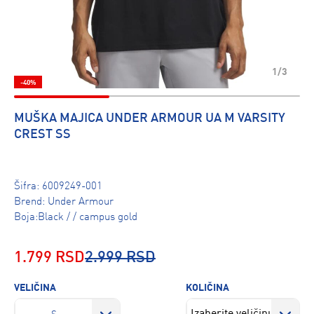
1/3
-40%
MUŠKA MAJICA UNDER ARMOUR UA M VARSITY
CREST SS
Šifra:
6009249-001
Brend:
Under Armour
Boja:Black / / campus gold
1.799 RSD
2.999 RSD
VELIČINA
KOLIČINA