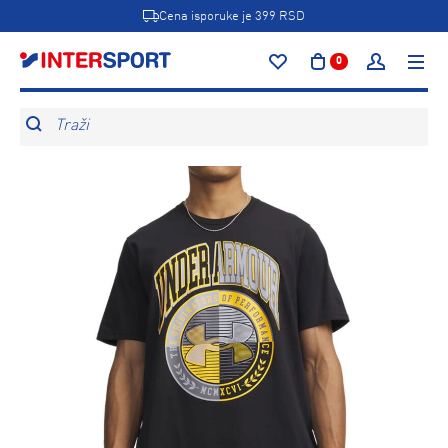
Cena isporuke je 399 RSD
0
Traži