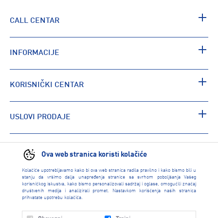
CALL CENTAR
INFORMACIJE
KORISNIČKI CENTAR
USLOVI PRODAJE
PRONAĐI RADNJU
Ova web stranica koristi kolačiće
Kolačiće upotrebljavamo kako bi ova web stranica radila pravilno i kako bismo bili u
stanju da vršimo dalja unapređenja stranice sa svrhom poboljšanja Vašeg
korisničkog iskustva, kako bismo personalizovali sadržaj i oglase, omogućili značaj
društvenih medija i analizirali promet. Nastavkom korišćenja naših stranica
prihvatate upotrebu kolačića.