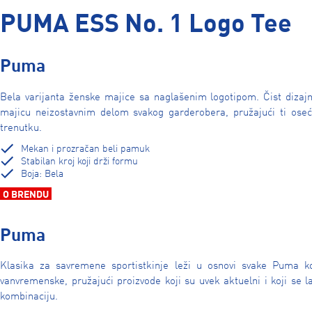
PUMA ESS No. 1 Logo Tee
Puma
Bela varijanta ženske majice sa naglašenim logotipom. Čist dizaj
majicu neizostavnim delom svakog garderobera, pružajući ti oseć
trenutku.
Mekan i prozračan beli pamuk
Stabilan kroj koji drži formu
Boja: Bela
O BRENDU
Puma
Klasika za savremene sportistkinje leži u osnovi svake Puma ko
vanvremenske, pružajući proizvode koji su uvek aktuelni i koji se la
kombinaciju.