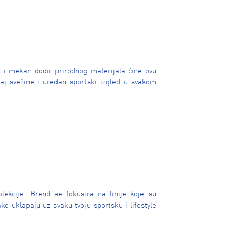
n i mekan dodir prirodnog materijala čine ovu
aj svežine i uredan sportski izgled u svakom
lekcije. Brend se fokusira na linije koje su
ko uklapaju uz svaku tvoju sportsku i lifestyle