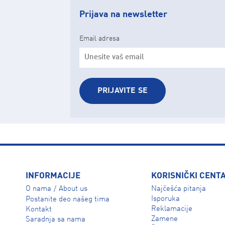
Prijava na newsletter
Email adresa
PRIJAVITE SE
INFORMACIJE
KORISNIČKI CENT
O nama
About us
Najčešća pitanja
/
Isporuka
Postanite deo našeg tima
Reklamacije
Kontakt
Zamene
Saradnja sa nama