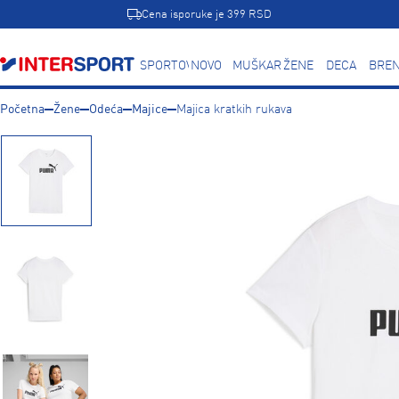
Cena isporuke je 399 RSD
SPORTOVI
NOVO
MUŠKARCI
ŽENE
DECA
BREN
Početna
Žene
Odeća
Majice
Majica kratkih rukava