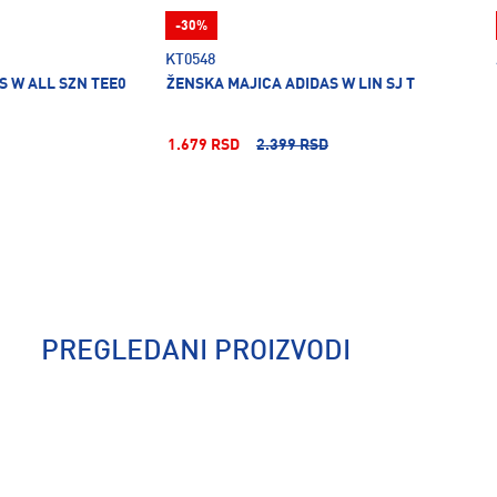
-30%
KT0548
S W ALL SZN TEE0
ŽENSKA MAJICA ADIDAS W LIN SJ T
1.679 RSD
2.399 RSD
PREGLEDANI PROIZVODI