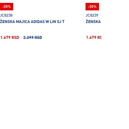
-30%
-30%
JC8238
JC8239
ŽENSKA MAJICA ADIDAS W LIN SJ T
ŽENSKA MAJICA ADIDAS
1.679 RSD
2.399 RSD
1.679 RSD
2.399 RSD