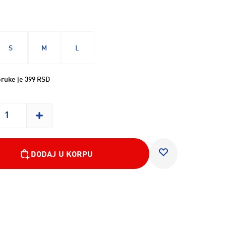
S
M
L
ruke je 399 RSD
DODAJ U KORPU