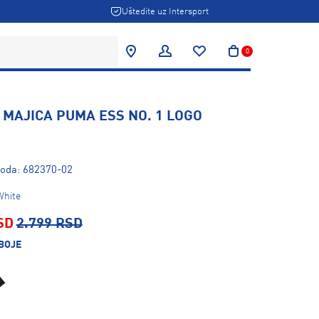
Uštedite uz Intersport
0
 MAJICA PUMA ESS NO. 1 LOGO
voda: 682370-02
White
SD
2.799 RSD
BOJE