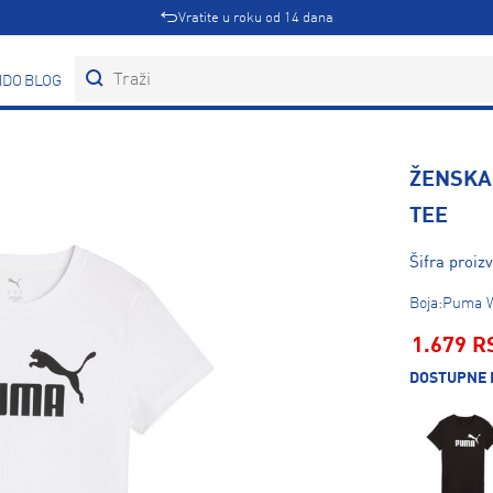
Vratite u roku od 14 dana
DOVI
BLOG
ŽENSKA
TEE
Šifra proiz
Boja:Puma 
1.679 R
DOSTUPNE 