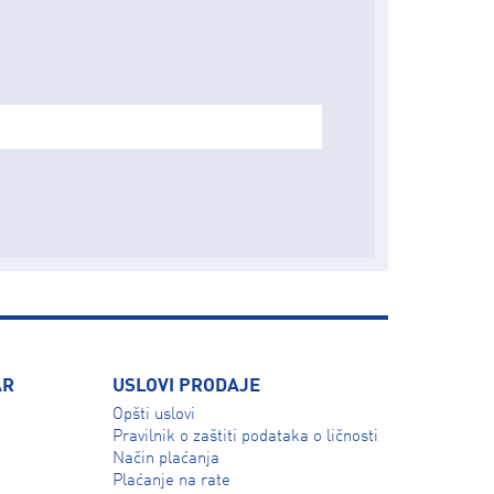
AR
USLOVI PRODAJE
Opšti uslovi
Pravilnik o zaštiti podataka o ličnosti
Način plaćanja
Plaćanje na rate