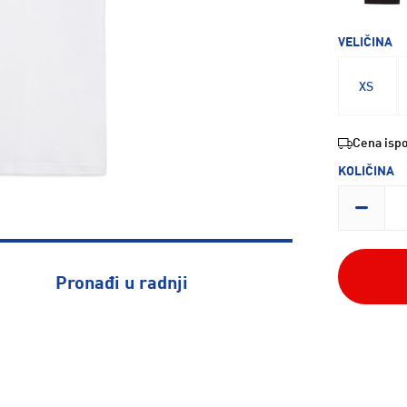
VELIČINA
XS
Cena ispo
KOLIČINA
Pronađi u radnji