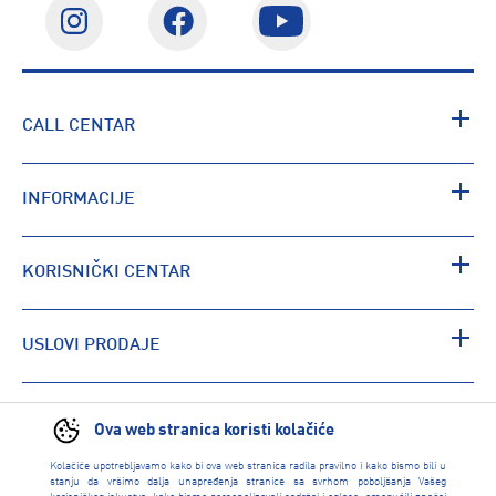
CALL CENTAR
INFORMACIJE
KORISNIČKI CENTAR
USLOVI PRODAJE
PRONAĐI RADNJU
Ova web stranica koristi kolačiće
Kolačiće upotrebljavamo kako bi ova web stranica radila pravilno i kako bismo bili u
stanju da vršimo dalja unapređenja stranice sa svrhom poboljšanja Vašeg