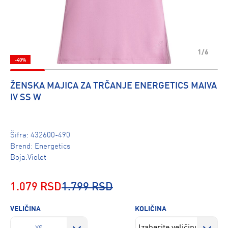
1/6
-40%
ŽENSKA MAJICA ZA TRČANJE ENERGETICS MAIVA
IV SS W
Šifra:
432600-490
Brend:
Energetics
Boja:Violet
1.079 RSD
1.799 RSD
VELIČINA
KOLIČINA