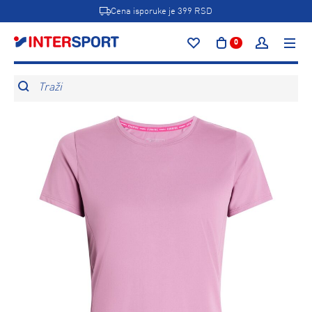
Cena isporuke je 399 RSD
0
Traži