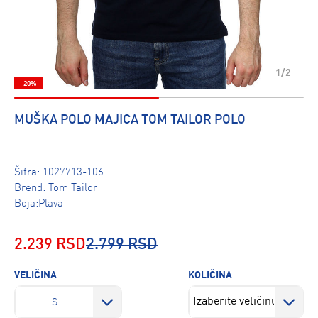
1/2
-20%
MUŠKA POLO MAJICA TOM TAILOR POLO
Šifra:
1027713-106
Brend:
Tom Tailor
Boja:Plava
2.239 RSD
2.799 RSD
VELIČINA
KOLIČINA
S