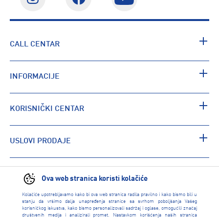
CALL CENTAR
INFORMACIJE
KORISNIČKI CENTAR
USLOVI PRODAJE
PRONAĐI RADNJU
Ova web stranica koristi kolačiće
Kolačiće upotrebljavamo kako bi ova web stranica radila pravilno i kako bismo bili u
stanju da vršimo dalja unapređenja stranice sa svrhom poboljšanja Vašeg
korisničkog iskustva, kako bismo personalizovali sadržaj i oglase, omogućili značaj
društvenih medija i analizirali promet. Nastavkom korišćenja naših stranica