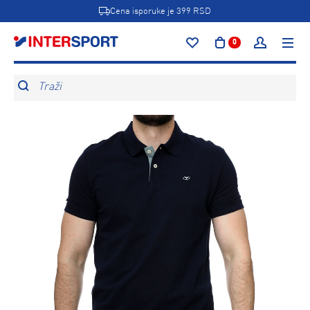
Cena isporuke je 399 RSD
0
Traži