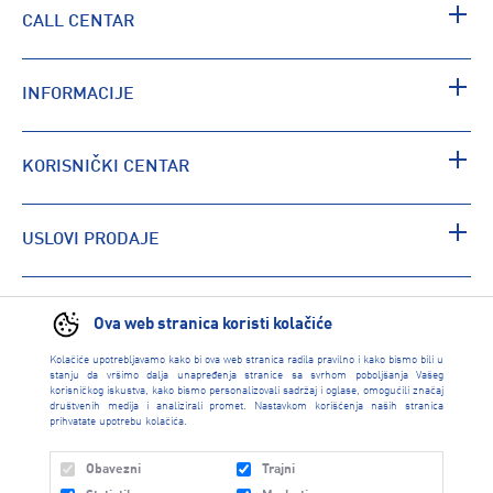
CALL CENTAR
INFORMACIJE
KORISNIČKI CENTAR
USLOVI PRODAJE
PRONAĐI RADNJU
Ova web stranica koristi kolačiće
Kolačiće upotrebljavamo kako bi ova web stranica radila pravilno i kako bismo bili u
stanju da vršimo dalja unapređenja stranice sa svrhom poboljšanja Vašeg
korisničkog iskustva, kako bismo personalizovali sadržaj i oglase, omogućili značaj
društvenih medija i analizirali promet. Nastavkom korišćenja naših stranica
prihvatate upotrebu kolačića.
Obavezni
Trajni