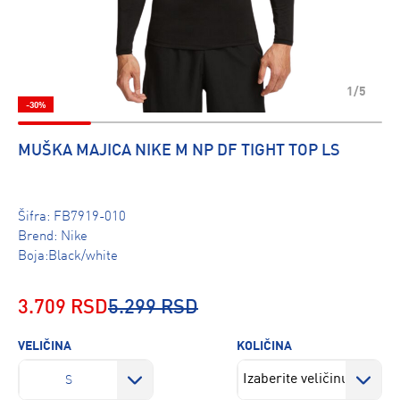
1/5
-30%
MUŠKA MAJICA NIKE M NP DF TIGHT TOP LS
Šifra:
FB7919-010
Brend:
Nike
Boja:Black/white
3.709 RSD
5.299 RSD
VELIČINA
KOLIČINA
S