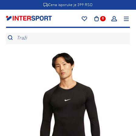
Cena isporuke je 399 RSD
0
Traži