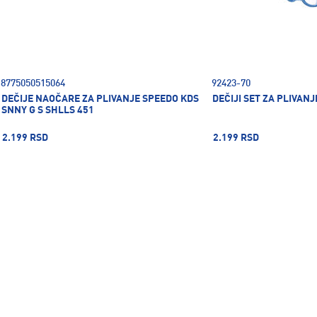
8775050515064
92423-70
DEČIJE NAOČARE ZA PLIVANJE SPEEDO KDS
DEČIJI SET ZA PLIVAN
SNNY G S SHLLS 451
2.199 RSD
2.199 RSD