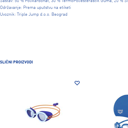
Sastav: 50 % Polikarbonat, 30 % TermoPoliesterastik Guma, 20 % Si
Održavanje: Prema uputstvu na etiketi
Uvoznik: Triple Jump d.o.o. Beograd
SLIČNI PROIZVODI