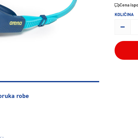
Cena ispo
KOLIČINA
oruka robe