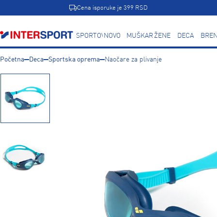
Cena isporuke je 399 RSD
SPORTOVI
NOVO
MUŠKARCI
ŽENE
DECA
BREN
Početna
Deca
Sportska oprema
Naočare za plivanje