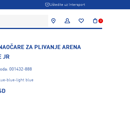
Uštedite uz Intersport
0
 NAOČARE ZA PLIVANJE ARENA
 JR
voda: 001432-888
lue-blue-light blue
SD