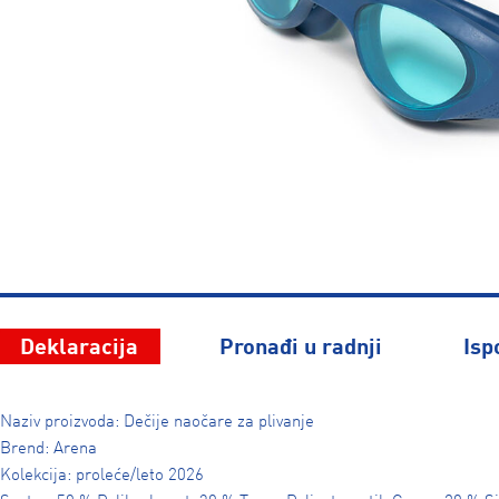
Deklaracija
Pronađi u radnji
Isp
Naziv proizvoda: Dečije naočare za plivanje
Brend: Arena
Kolekcija: proleće/leto 2026