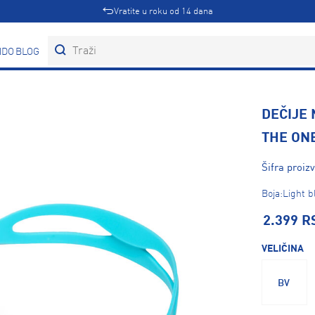
Vratite u roku od 14 dana
DOVI
BLOG
DEČIJE
THE ONE
Šifra proiz
Boja:Light b
2.399 R
VELIČINA
BV