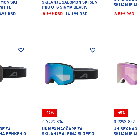
OMON SKI
SKIJANJE SALOMON SKI SEN
SKIJANJE A
WHITE
PRO OTG SIGMA BLACK
499 RSD
8.999 RSD
14.999 RSD
3.599 RSD
-40%
-40%
0-7293-834
0-7293-852
RE ZA
UNISEX NAOČARE ZA
UNISEX NA
INA PENKEN Q-
SKIJANJE ALPINA SLOPE Q-
SKIJANJE A