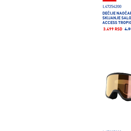
L47254200
DEČIJE NAOČA
SKIJANJE SALO
ACCESS TROPI
3.499 RSD
4.9