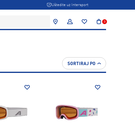
Uštedite uz Intersport
0
SORTIRAJ PO