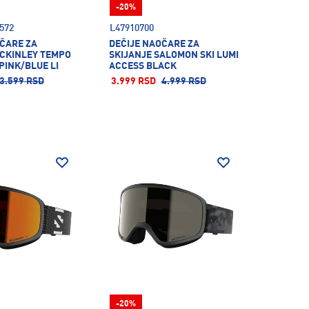
-20%
572
L47910700
OČARE ZA
DEČIJE NAOČARE ZA
MCKINLEY TEMPO
SKIJANJE SALOMON SKI LUMI
PINK/BLUE LI
ACCESS BLACK
3.599 RSD
3.999 RSD
4.999 RSD
-20%