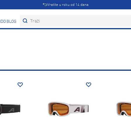
Vratite u roku od 14 dana
DOVI
BLOG