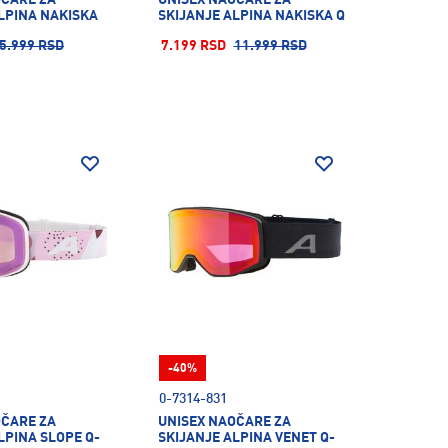
LPINA NAKISKA
SKIJANJE ALPINA NAKISKA Q
5.999 RSD
7.199 RSD
11.999 RSD
-40%
0-7314-831
OČARE ZA
UNISEX NAOČARE ZA
LPINA SLOPE Q-
SKIJANJE ALPINA VENET Q-