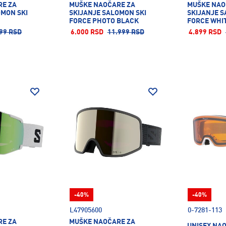
RE ZA
MUŠKE NAOČARE ZA
MUŠKE NAO
OMON SKI
SKIJANJE SALOMON SKI
SKIJANJE S
FORCE PHOTO BLACK
FORCE WHI
99 RSD
6.000 RSD
11.999 RSD
4.899 RSD
-40%
-40%
L47905600
0-7281-113
RE ZA
MUŠKE NAOČARE ZA
UNISEX NA