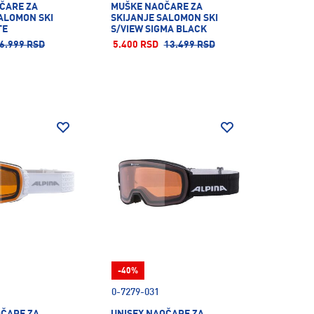
ČARE ZA
MUŠKE NAOČARE ZA
ALOMON SKI
SKIJANJE SALOMON SKI
TE
S/VIEW SIGMA BLACK
6.999 RSD
5.400 RSD
13.499 RSD
-40%
0-7279-031
OČARE ZA
UNISEX NAOČARE ZA