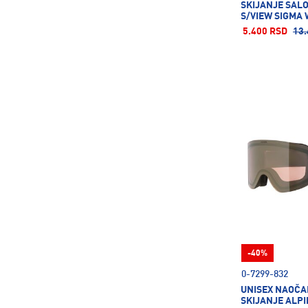
SKIJANJE SAL
S/VIEW SIGMA 
5.400 RSD
13.
-40%
0-7299-832
UNISEX NAOČA
SKIJANJE ALP