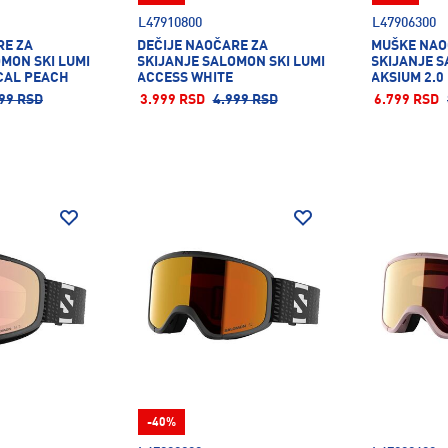
L47910800
L47906300
RE ZA
DEČIJE NAOČARE ZA
MUŠKE NAO
MON SKI LUMI
SKIJANJE SALOMON SKI LUMI
SKIJANJE S
CAL PEACH
ACCESS WHITE
AKSIUM 2.0
99 RSD
3.999 RSD
4.999 RSD
6.799 RSD
-40%