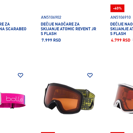
-40%
AN5106902
AN5106910
RE ZA
DEČIJE NAOČARE ZA
DEČIJE NA
INA SCARABEO
SKIJANJE ATOMIC REVENT JR
SKIJANJE A
S FLASH
S FLASH
7.999 RSD
4.799 RSD