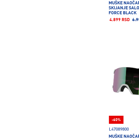
MUŠKE NAOČA
SKIJANJE SAL
FORCE BLACK
4.899 RSD
6.9
-60%
L47089800
MUŠKE NAOČA