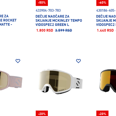
-50%
-60%
433904-703-783
430186-405-
RE ZA
DEČIJE NAOČARE ZA
DEČIJE NA
LE ROCKET
SKIJANJE MCKINLEY TEMPO
SKIJANJE 
MATTE -
VIDOSPEC2 GREEN L
VIDOSPEC2 
T 2
1.800 RSD
3.599 RSD
1.440 RSD
-20%
-20%