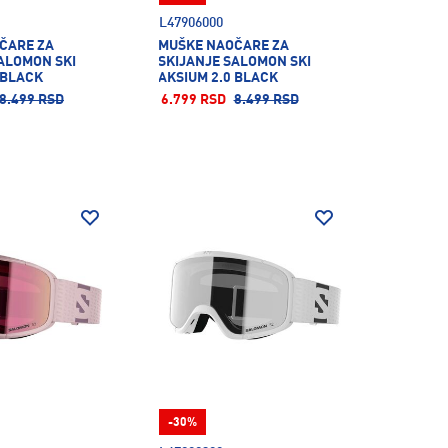
L47906000
ČARE ZA
MUŠKE NAOČARE ZA
ALOMON SKI
SKIJANJE SALOMON SKI
 BLACK
AKSIUM 2.0 BLACK
8.499 RSD
6.799 RSD
8.499 RSD
-30%