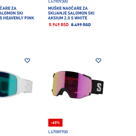
L47909300
ČARE ZA
MUŠKE NAOČARE ZA
ALOMON SKI
SKIJANJE SALOMON SKI
 S HEAVENLY PINK
AKSIUM 2.0 S WHITE
5.949 RSD
8.499 RSD
-60%
L47089700