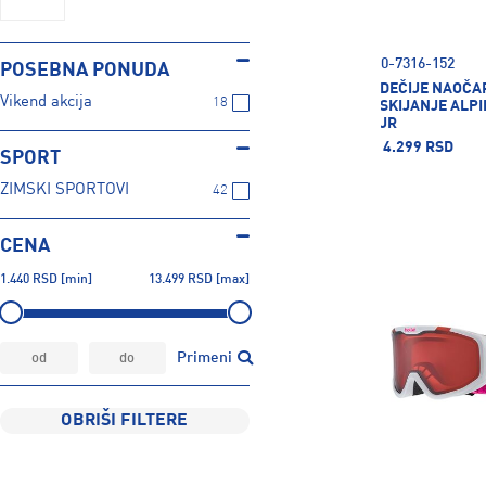
0-7316-152
POSEBNA PONUDA
DEČIJE NAOČA
Vikend akcija
18
SKIJANJE ALP
JR
4.299 RSD
SPORT
ZIMSKI SPORTOVI
42
CENA
1.440
RSD
[min]
13.499
RSD
[max]
Primeni
OBRIŠI FILTERE