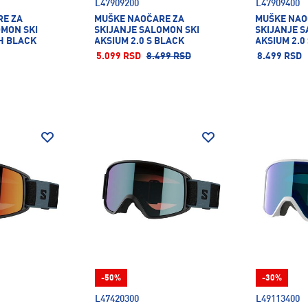
L47909200
L47909400
RE ZA
MUŠKE NAOČARE ZA
MUŠKE NAO
OMON SKI
SKIJANJE SALOMON SKI
SKIJANJE S
CH BLACK
AKSIUM 2.0 S BLACK
AKSIUM 2.0
5.099 RSD
8.499 RSD
8.499 RSD
-50%
-30%
L47420300
L49113400