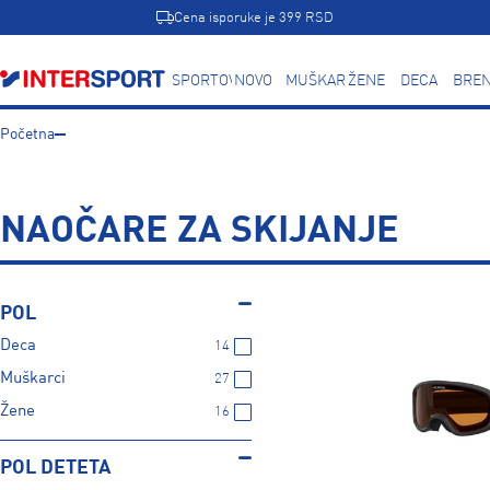
Cena isporuke je 399 RSD
SPORTOVI
NOVO
MUŠKARCI
ŽENE
DECA
BREN
Početna
NAOČARE ZA SKIJANJE
POL
Deca
14
Muškarci
27
Žene
16
POL DETETA