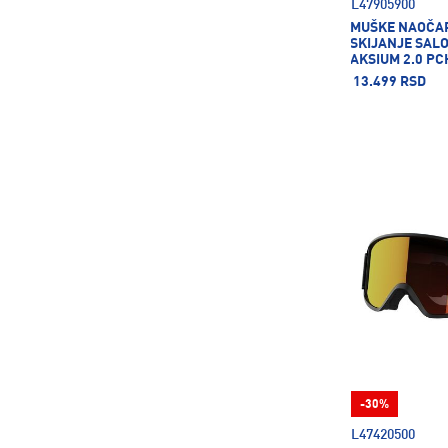
L47905900
MUŠKE NAOČA
SKIJANJE SAL
AKSIUM 2.0 P
13.499 RSD
-30%
L47420500