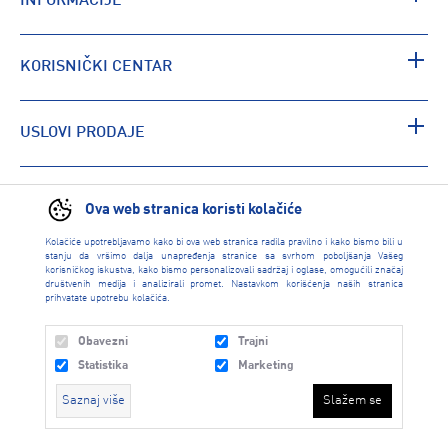
INFORMACIJE
KORISNIČKI CENTAR
USLOVI PRODAJE
PRONAĐI RADNJU
Ova web stranica koristi kolačiće
Kolačiće upotrebljavamo kako bi ova web stranica radila pravilno i kako bismo bili u
stanju da vršimo dalja unapređenja stranice sa svrhom poboljšanja Vašeg
korisničkog iskustva, kako bismo personalizovali sadržaj i oglase, omogućili značaj
društvenih medija i analizirali promet. Nastavkom korišćenja naših stranica
prihvatate upotrebu kolačića.
Obavezni
Trajni
Statistika
Marketing
Saznaj više
Slažem se
INTERSPORT 2026 created by
Enetel Solutions