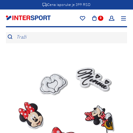
Cena isporuke je 399 RSD
0
Traži