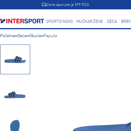
Cena isporuke je 399 RSD
SPORTOVI
NOVO
MUŠKARCI
ŽENE
DECA
BREN
Početna
Deca
Obuća
Papuče