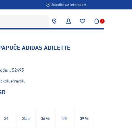
Uštedite uz Intersport
0
PAPUČE ADIDAS ADILETTE
voda: JS2495
/dkblue/rayblu
SD
34
35.5
36 ⅔
38
39 ⅓