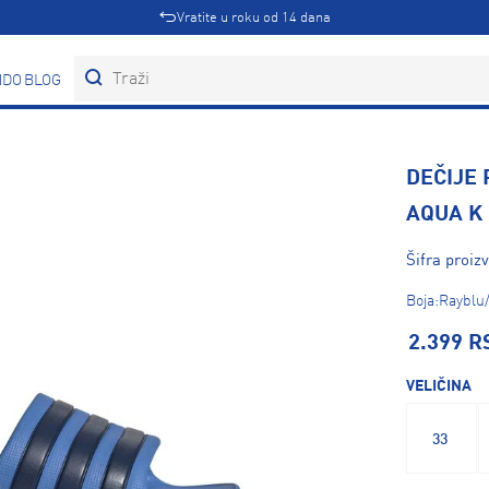
Vratite u roku od 14 dana
DOVI
BLOG
DEČIJE 
AQUA K
Šifra proiz
Boja:Rayblu
2.399 R
VELIČINA
33