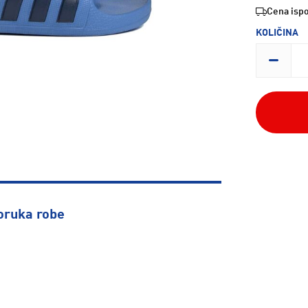
Cena ispo
KOLIČINA
oruka robe