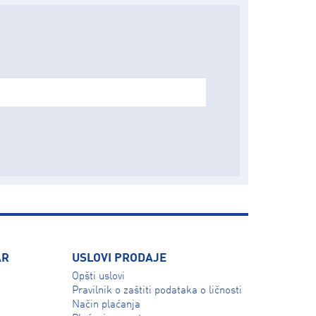
AR
USLOVI PRODAJE
Opšti uslovi
Pravilnik o zaštiti podataka o ličnosti
Način plaćanja