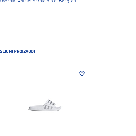
Uvoznik: Adidas Serbia d.o.o. Beograd
SLIČNI PROIZVODI