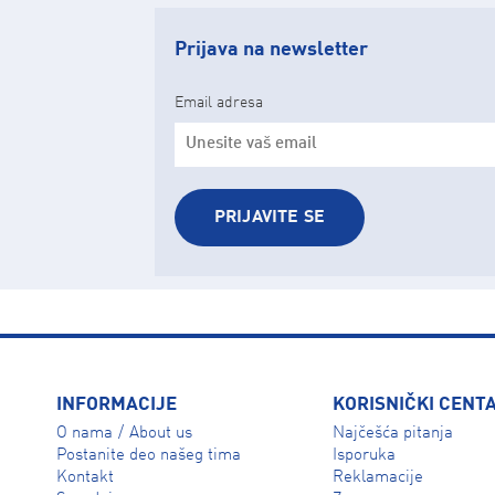
Prijava na newsletter
Email adresa
PRIJAVITE SE
INFORMACIJE
KORISNIČKI CENT
O nama
About us
Najčešća pitanja
/
Isporuka
Postanite deo našeg tima
Reklamacije
Kontakt