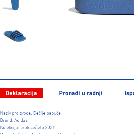
Deklaracija
Pronađi u radnji
Isp
Naziv proizvoda: Dečije papuče
Brend: Adidas
Kolekcija: proleće/leto 2026