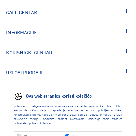
CALL CENTAR
INFORMACIJE
KORISNIČKI CENTAR
USLOVI PRODAJE
PRONAĐI RADNJU
Ova web stranica koristi kolačiće
Kolačiće upotrebljavamo kako bi ova web stranica radila pravilno i kako bismo bili u
stanju da vršimo dalja unapređenja stranice sa svrhom poboljšanja Vašeg
korisničkog iskustva, kako bismo personalizovali sadržaj i oglase, omogućili značaj
društvenih medija i analizirali promet. Nastavkom korišćenja naših stranica
prihvatate upotrebu kolačića.