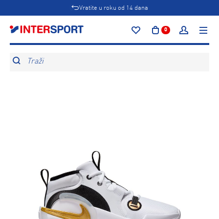
Vratite u roku od 14 dana
0
Traži