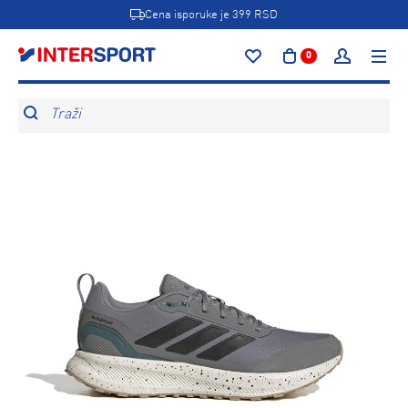
Cena isporuke je 399 RSD
0
Traži