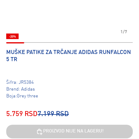
1/7
-20%
MUŠKE PATIKE ZA TRČANJE ADIDAS RUNFALCON
5 TR
Šifra:
JR5384
Brend:
Adidas
Boja:Grey three
5.759 RSD
7.199 RSD
PROIZVOD NIJE NA LAGERU!