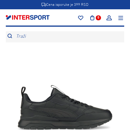
Cena isporuke je 399 RSD
0
Traži