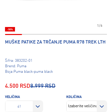
1/6
-50%
MUŠKE PATIKE ZA TRČANJE PUMA R78 TREK LTH
Šifra:
383202-01
Brend:
Puma
Boja:Puma black-puma black
4.500 RSD
8.999 RSD
VELIČINA
KOLIČINA
41