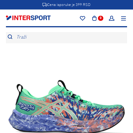
Cena isporuke je 399 RSD
0
Traži