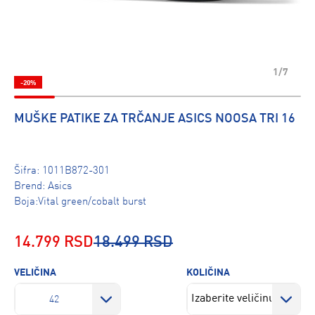
1/7
-20%
MUŠKE PATIKE ZA TRČANJE ASICS NOOSA TRI 16
Šifra:
1011B872-301
Brend:
Asics
Boja:Vital green/cobalt burst
14.799 RSD
18.499 RSD
VELIČINA
KOLIČINA
42