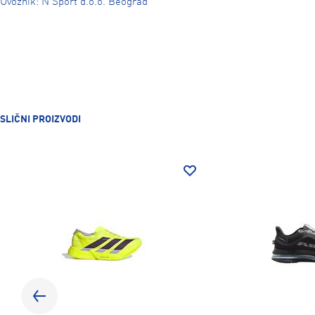
Uvoznik: N Sport d.o.o. Beograd
SLIČNI PROIZVODI