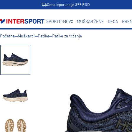
Cena isporuke je 399 RSD
SPORTOVI
NOVO
MUŠKARCI
ŽENE
DECA
BREN
Početna
Muškarci
Patike
Patike za trčanje