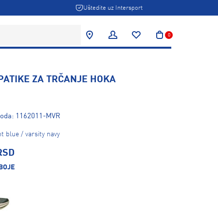
Uštedite uz Intersport
0
PATIKE ZA TRČANJE HOKA
zvoda: 1162011-MVR
t blue / varsity navy
RSD
BOJE