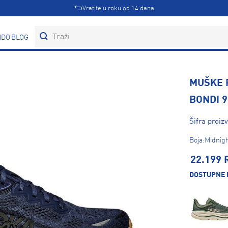
Vratite u roku od 14 dana
DOVI
BLOG
MUŠKE 
BONDI 9
Šifra proi
Boja:Midnigh
22.199 
DOSTUPNE 