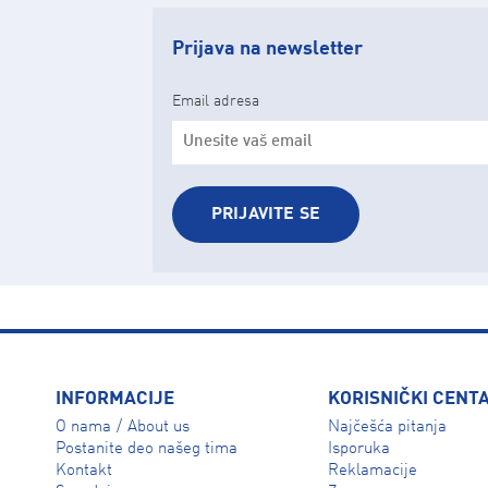
Prijava na newsletter
Email adresa
PRIJAVITE SE
INFORMACIJE
KORISNIČKI CENT
O nama
About us
Najčešća pitanja
/
Isporuka
Postanite deo našeg tima
Reklamacije
Kontakt