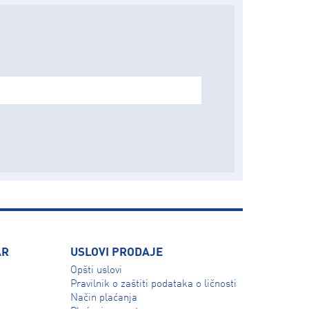
AR
USLOVI PRODAJE
Opšti uslovi
Pravilnik o zaštiti podataka o ličnosti
Način plaćanja