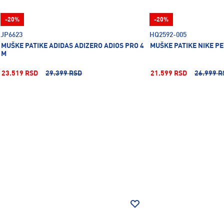
-20%
-20%
JP6623
HQ2592-005
MUŠKE PATIKE ADIDAS ADIZERO ADIOS PRO 4
MUŠKE PATIKE NIKE P
M
23.519 RSD
29.399 RSD
21.599 RSD
26.999 R