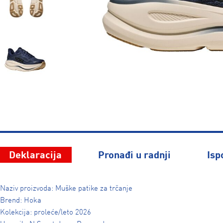
Deklaracija
Pronađi u radnji
Isp
Naziv proizvoda: Muške patike za trčanje
Brend: Hoka
Kolekcija: proleće/leto 2026