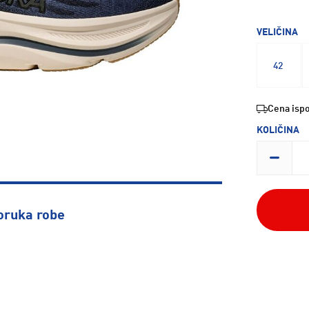
VELIČINA
42
Cena ispo
KOLIČINA
oruka robe