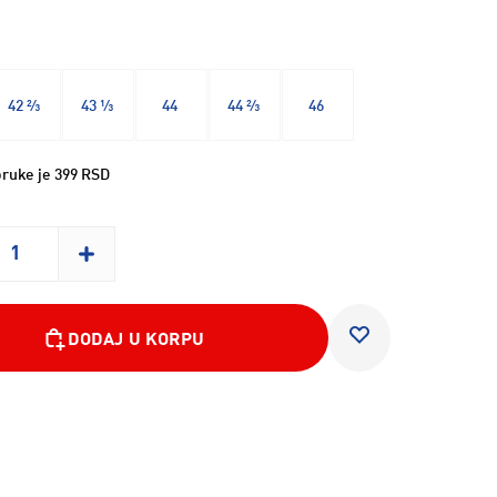
42 ⅔
43 ⅓
44
44 ⅔
46
ruke je 399 RSD
DODAJ U KORPU