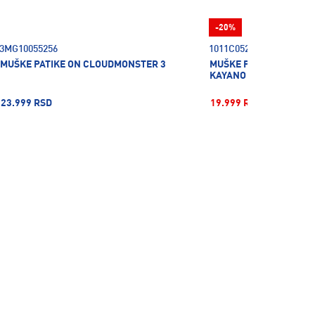
-20%
3MG10055256
1011C052-004
MUŠKE PATIKE ON CLOUDMONSTER 3
MUŠKE PATIKE ZA TRČA
KAYANO 32
23.999 RSD
19.999 RSD
24.999 R