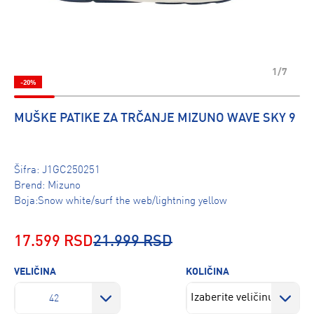
1/7
-20%
MUŠKE PATIKE ZA TRČANJE MIZUNO WAVE SKY 9
Šifra:
J1GC250251
Brend:
Mizuno
Boja:Snow white/surf the web/lightning yellow
17.599 RSD
21.999 RSD
VELIČINA
KOLIČINA
42