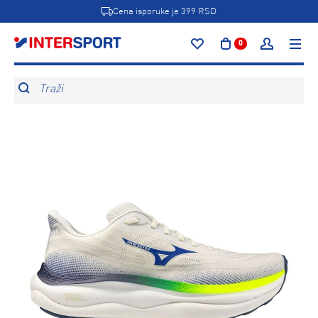
Cena isporuke je 399 RSD
0
Traži