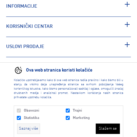
INFORMACIJE
KORISNIČKI CENTAR
USLOVI PRODAJE
PRONAĐI RADNJU
Ova web stranica koristi kolačiće
Kolačiće upotrebljavamo kako bi ova web stranica radila pravilno i kako bismo bili u
stanju da vršimo dalja unapređenja stranice sa svrhom poboljšanja Vašeg
korisničkog iskustva, kako bismo personalizovali sadržaj i oglase, omogućili značaj
društvenih medija i analizirali promet. Nastavkom korišćenja naših stranica
prihvatate upotrebu kolačića.
Obavezni
Trajni
Statistika
Marketing
Saznaj više
Slažem se
INTERSPORT 2026 created by
Enetel Solutions