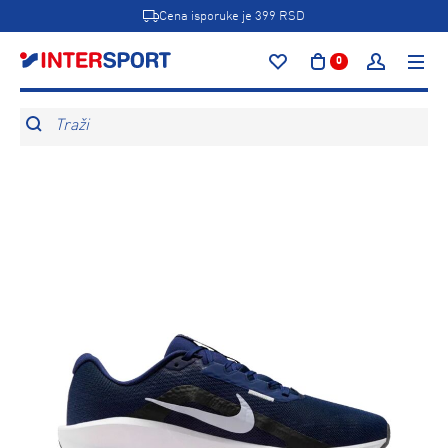
Cena isporuke je 399 RSD
0
Traži