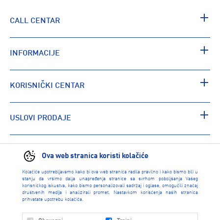
CALL CENTAR
INFORMACIJE
KORISNIČKI CENTAR
USLOVI PRODAJE
PRONAĐI RADNJU
Ova web stranica koristi kolačiće
Kolačiće upotrebljavamo kako bi ova web stranica radila pravilno i kako bismo bili u
stanju da vršimo dalja unapređenja stranice sa svrhom poboljšanja Vašeg
korisničkog iskustva, kako bismo personalizovali sadržaj i oglase, omogućili značaj
društvenih medija i analizirali promet. Nastavkom korišćenja naših stranica
prihvatate upotrebu kolačića.