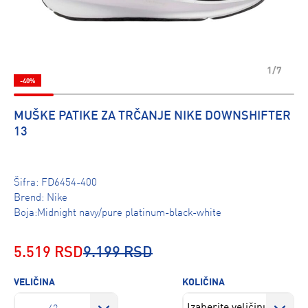
1/7
-40%
MUŠKE PATIKE ZA TRČANJE NIKE DOWNSHIFTER
13
Šifra:
FD6454-400
Brend:
Nike
Boja:Midnight navy/pure platinum-black-white
5.519 RSD
9.199 RSD
VELIČINA
KOLIČINA