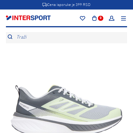
Cena isporuke je 399 RSD
0
Traži