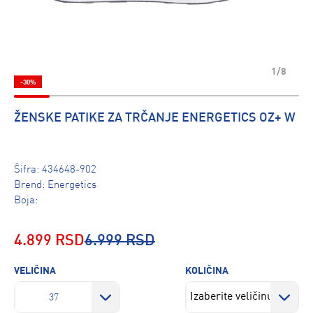
1/8
-30%
ŽENSKE PATIKE ZA TRČANJE ENERGETICS OZ+ W
Šifra:
434648-902
Brend:
Energetics
Boja:
4.899 RSD
6.999 RSD
VELIČINA
KOLIČINA
37