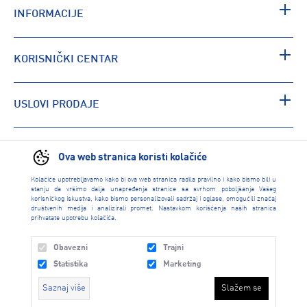
INFORMACIJE
KORISNIČKI CENTAR
USLOVI PRODAJE
PRONAĐI RADNJU
Ova web stranica koristi kolačiće
Kolačiće upotrebljavamo kako bi ova web stranica radila pravilno i kako bismo bili u
stanju da vršimo dalja unapređenja stranice sa svrhom poboljšanja Vašeg
korisničkog iskustva, kako bismo personalizovali sadržaj i oglase, omogućili značaj
društvenih medija i analizirali promet. Nastavkom korišćenja naših stranica
prihvatate upotrebu kolačića.
Obavezni
Trajni
Statistika
Marketing
Saznaj više
Slažem se
INTERSPORT 2026 created by
Enetel Solutions