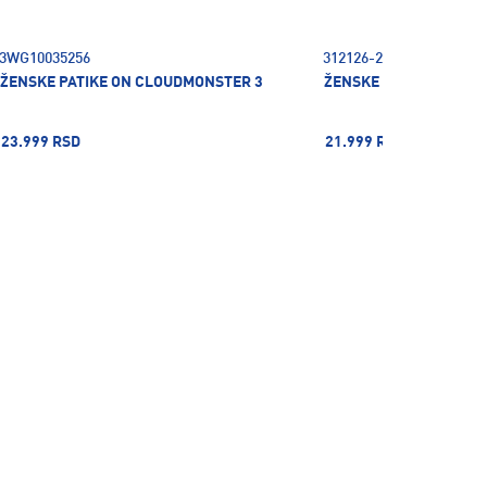
3WG10035256
312126-20
ŽENSKE PATIKE ON CLOUDMONSTER 3
ŽENSKE PATIKE PUMA 
23.999 RSD
21.999 RSD