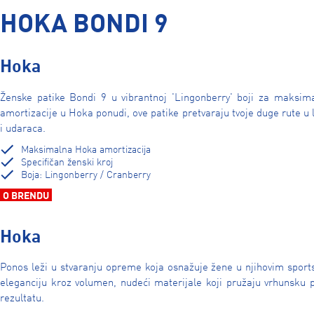
HOKA BONDI 9
Hoka
Ženske patike Bondi 9 u vibrantnoj 'Lingonberry' boji za maksim
amortizacije u Hoka ponudi, ove patike pretvaraju tvoje duge rute u 
i udaraca.
Maksimalna Hoka amortizacija
Specifičan ženski kroj
Boja: Lingonberry / Cranberry
O BRENDU
Hoka
Ponos leži u stvaranju opreme koja osnažuje žene u njihovim sports
eleganciju kroz volumen, nudeći materijale koji pružaju vrhunsk
rezultatu.