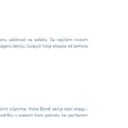
alnu udobnost na asfaltu. Sa najvišim nivoom
laganu šetnju, čuvajući tvoja stopala od zamora
kim ciljevima. Hoka Bondi serija slavi snagu i
u podršku u svakom tvom pokretu ka zacrtanom