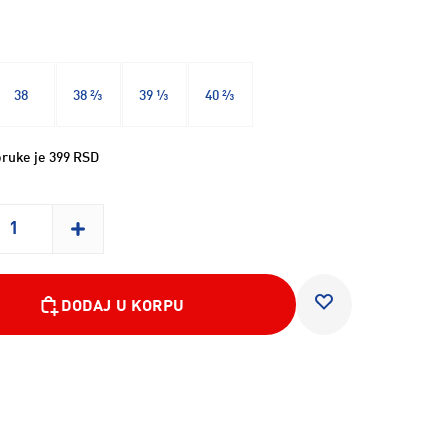
38
38 ⅔
39 ⅓
40 ⅔
ruke je 399 RSD
DODAJ U KORPU