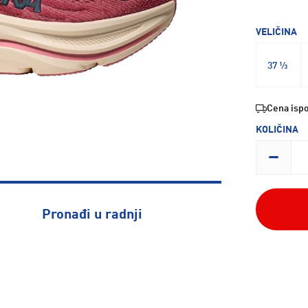
VELIČINA
37 ⅓
Cena ispo
KOLIČINA
Pronađi u radnji