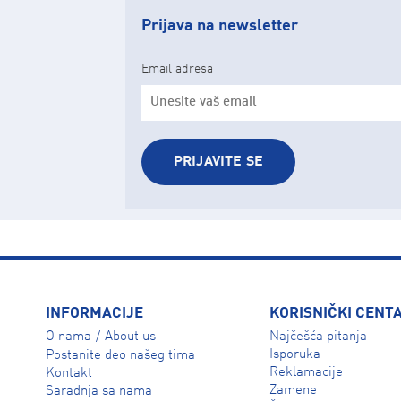
Prijava na newsletter
Email adresa
PRIJAVITE SE
INFORMACIJE
KORISNIČKI CENT
O nama
About us
Najčešća pitanja
/
Isporuka
Postanite deo našeg tima
Reklamacije
Kontakt
Zamene
Saradnja sa nama