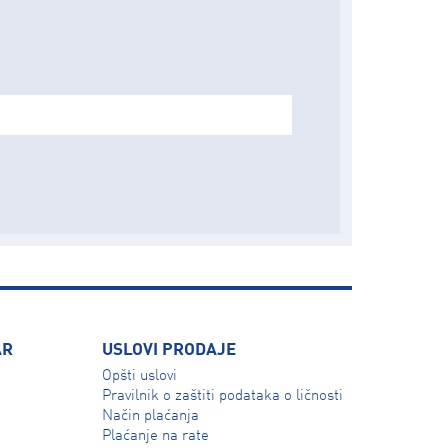
AR
USLOVI PRODAJE
Opšti uslovi
Pravilnik o zaštiti podataka o ličnosti
Način plaćanja
Plaćanje na rate