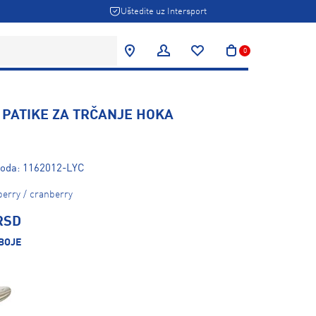
Uštedite uz Intersport
0
 PATIKE ZA TRČANJE HOKA
zvoda: 1162012-LYC
berry / cranberry
RSD
BOJE