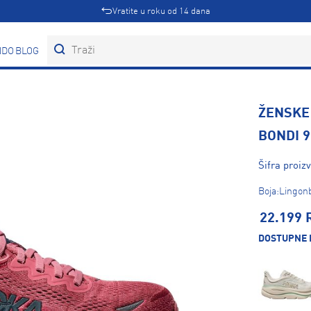
Vratite u roku od 14 dana
DOVI
BLOG
ŽENSKE
BONDI 9
Šifra proi
Boja:Lingon
22.199 
DOSTUPNE 