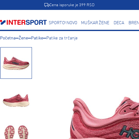
Cena isporuke je 399 RSD
SPORTOVI
NOVO
MUŠKARCI
ŽENE
DECA
BREN
Početna
Žene
Patike
Patike za trčanje