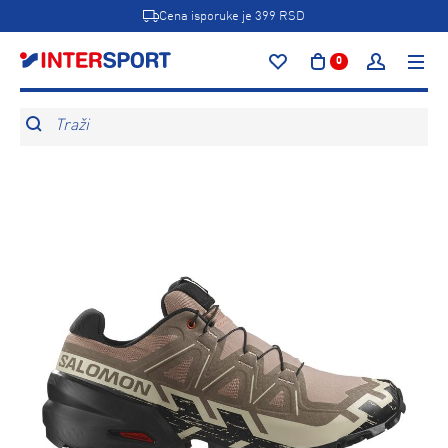
Cena isporuke je 399 RSD
0
Traži