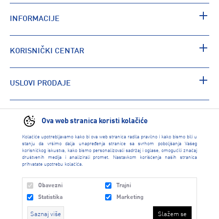
INFORMACIJE
KORISNIČKI CENTAR
USLOVI PRODAJE
PRONAĐI RADNJU
Ova web stranica koristi kolačiće
Kolačiće upotrebljavamo kako bi ova web stranica radila pravilno i kako bismo bili u
stanju da vršimo dalja unapređenja stranice sa svrhom poboljšanja Vašeg
korisničkog iskustva, kako bismo personalizovali sadržaj i oglase, omogućili značaj
društvenih medija i analizirali promet. Nastavkom korišćenja naših stranica
prihvatate upotrebu kolačića.
Obavezni
Trajni
Statistika
Marketing
Saznaj više
Slažem se