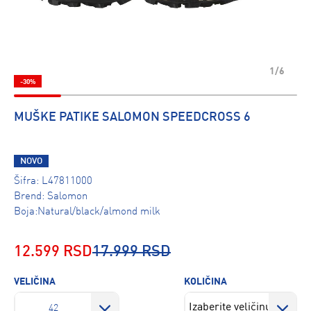
1/6
-30%
MUŠKE PATIKE SALOMON SPEEDCROSS 6
NOVO
Šifra:
L47811000
Brend:
Salomon
Boja:Natural/black/almond milk
12.599 RSD
17.999 RSD
VELIČINA
KOLIČINA
42