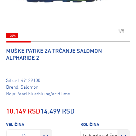
1/5
-30%
MUŠKE PATIKE ZA TRČANJE SALOMON
ALPHARIDE 2
Šifra:
L49129100
Brend:
Salomon
Boja:Pearl blue/bluing/acid lime
10.149 RSD
14.499 RSD
VELIČINA
KOLIČINA