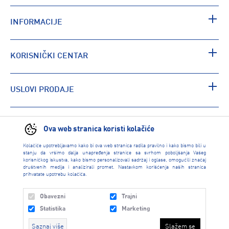
INFORMACIJE
KORISNIČKI CENTAR
USLOVI PRODAJE
PRONAĐI RADNJU
Ova web stranica koristi kolačiće
Kolačiće upotrebljavamo kako bi ova web stranica radila pravilno i kako bismo bili u
stanju da vršimo dalja unapređenja stranice sa svrhom poboljšanja Vašeg
korisničkog iskustva, kako bismo personalizovali sadržaj i oglase, omogućili značaj
društvenih medija i analizirali promet. Nastavkom korišćenja naših stranica
prihvatate upotrebu kolačića.
Obavezni
Trajni
Statistika
Marketing
Saznaj više
Slažem se