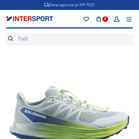
Cena isporuke je 399 RSD
0
Traži