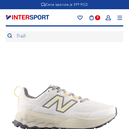
Cena isporuke je 399 RSD
0
Traži