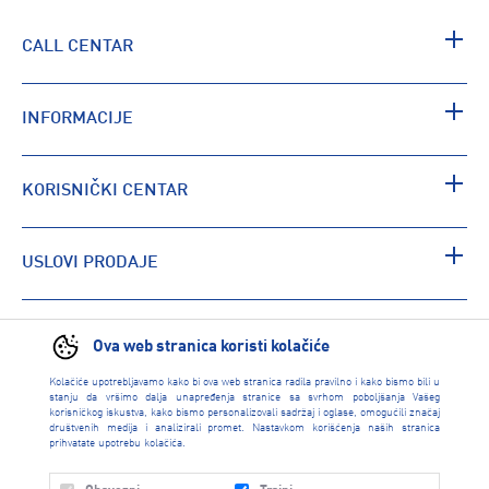
CALL CENTAR
INFORMACIJE
KORISNIČKI CENTAR
USLOVI PRODAJE
PRONAĐI RADNJU
Ova web stranica koristi kolačiće
Kolačiće upotrebljavamo kako bi ova web stranica radila pravilno i kako bismo bili u
stanju da vršimo dalja unapređenja stranice sa svrhom poboljšanja Vašeg
korisničkog iskustva, kako bismo personalizovali sadržaj i oglase, omogućili značaj
društvenih medija i analizirali promet. Nastavkom korišćenja naših stranica
prihvatate upotrebu kolačića.