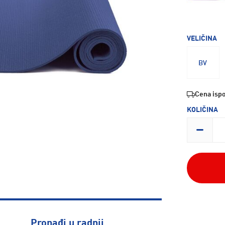
VELIČINA
BV
Cena ispo
KOLIČINA
Pronađi u radnji