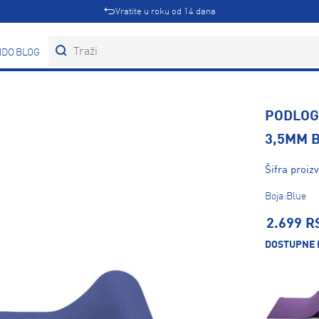
Vratite u roku od 14 dana
DOVI
BLOG
PODLOG
3,5MM 
Šifra proiz
Boja:Blue
2.699 R
DOSTUPNE 