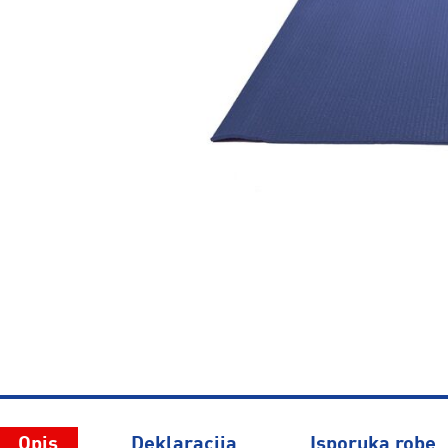
Opis
Deklaracija
Isporuka robe