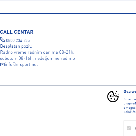
CALL CENTAR
0800 234 235
Besplatan poziv.
Radno vreme radnim danima 08-21h,
subotom 08-16h, nedeljom ne radimo
info@n-sport.net
DRUŠTVENE MREŽE
Ova we
Kolačić
unapređ
omogući
kolačića