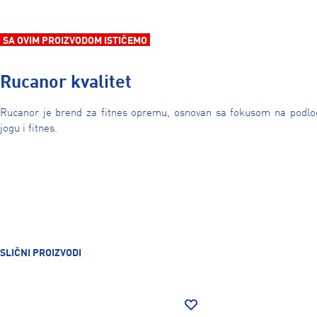
SA OVIM PROIZVODOM ISTIČEMO
Rucanor kvalitet
Rucanor je brend za fitnes opremu, osnovan sa fokusom na podlog
jogu i fitnes.
SLIČNI PROIZVODI