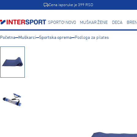
Cena isporuke je 399 RSD
SPORTOVI
NOVO
MUŠKARCI
ŽENE
DECA
BREN
Početna
Muškarci
Sportska oprema
Podloga za pilates