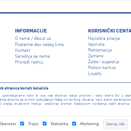
INFORMACIJE
KORISNIČKI CENT
O nama
About us
Najčešća pitanja
/
Isporuka
Postanite deo našeg tima
Reklamacije
Kontakt
Zamene
Saradnja sa nama
Žalbe i sugestije
Pronađi radnju
Poklon kartice
Loyalty
b stranica koristi kolačiće
e upotrebljavamo kako bi ova web stranica radila pravilno i kako bismo bili u sta
enja stranice sa svrhom poboljšanja Vašeg korisničkog iskustva, kako bismo personalizova
li značaj društvenih medija i analizirali promet. Nastavkom korišćenja naših stranica
.
Obavezni
Trajni
Statistika
Marketing
Saznaj više