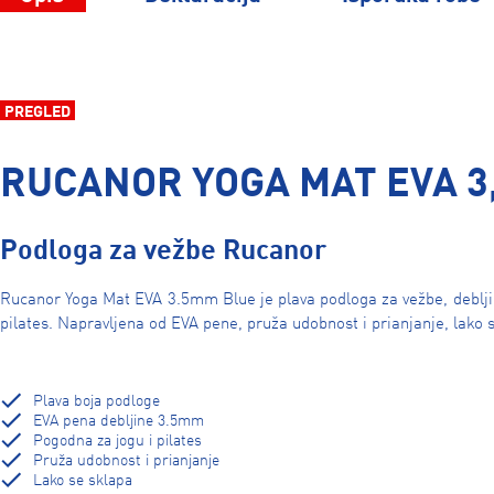
PREGLED
RUCANOR YOGA MAT EVA 3
Podloga za vežbe Rucanor
Rucanor Yoga Mat EVA 3.5mm Blue je plava podloga za vežbe, debljin
pilates. Napravljena od EVA pene, pruža udobnost i prianjanje, lako 
Plava boja podloge
EVA pena debljine 3.5mm
Pogodna za jogu i pilates
Pruža udobnost i prianjanje
Lako se sklapa