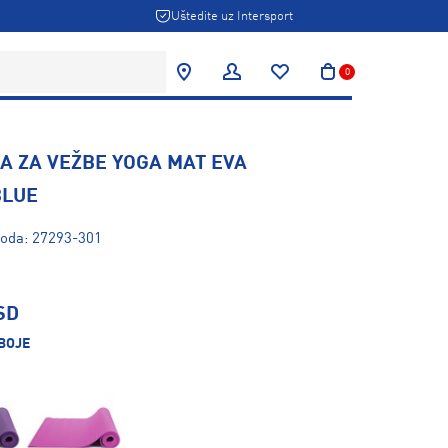
Uštedite uz Intersport
0
A ZA VEŽBE YOGA MAT EVA
BLUE
voda: 27293-301
SD
BOJE