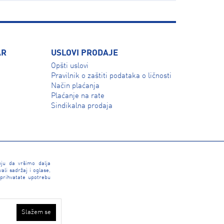
AR
USLOVI PRODAJE
Opšti uslovi
Pravilnik o zaštiti podataka o ličnosti
Način plaćanja
Plaćanje na rate
Sindikalna prodaja
nju da vršimo dalja
li sadržaj i oglase,
 prihvatate upotrebu
Slažem se
INTERSPORT 2026 created by
Enetel Solutions