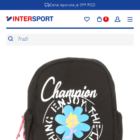
Cena isporuke je 399 RSD
0
Traži