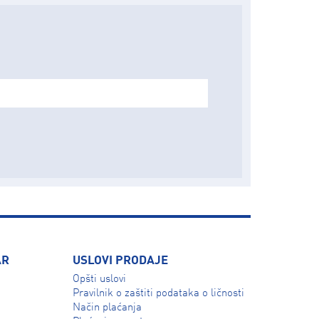
AR
USLOVI PRODAJE
Opšti uslovi
Pravilnik o zaštiti podataka o ličnosti
Način plaćanja