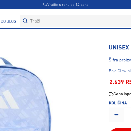
Vratite u roku od 14 dana
DOVI
BLOG
UNISEX 
Šifra proiz
Boja:Glow b
2.639 R
Cena ispo
KOLIČINA