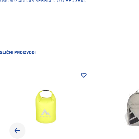
Uvoznik: ADIDAS SERBIA D.O.O BEOGRAD
SLIČNI PROIZVODI