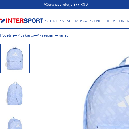
Cena isporuke je 399 RSD
SPORTOVI
NOVO
MUŠKARCI
ŽENE
DECA
BREN
Početna
Muškarci
Aksesoari
Ranac