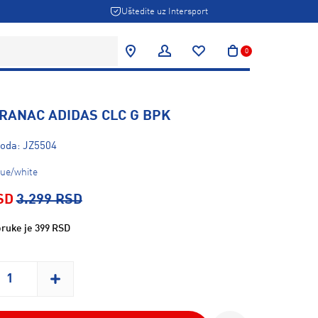
Uštedite uz Intersport
0
RANAC ADIDAS CLC G BPK
voda: JZ5504
lue/white
SD
3.299 RSD
ruke je 399 RSD