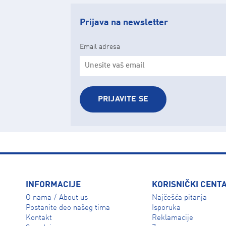
Prijava na newsletter
Email adresa
PRIJAVITE SE
INFORMACIJE
KORISNIČKI CENT
O nama
About us
Najčešća pitanja
/
Isporuka
Postanite deo našeg tima
Reklamacije
Kontakt