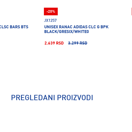
-20%
JX1257
CLSC BARS BTS
UNISEX RANAC ADIDAS CLC G BPK
BLACK/GRESIX/WHITE0
2.639 RSD
3.299 RSD
PREGLEDANI PROIZVODI