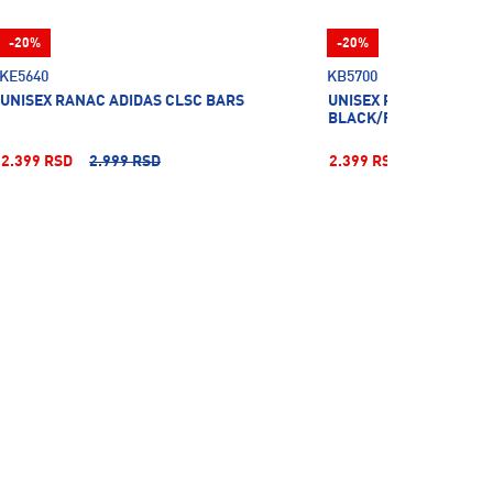
-20%
-20%
KE5640
KB5700
UNISEX RANAC ADIDAS CLSC BARS
UNISEX RANAC ADIDAS
BLACK/PURRUB0
2.399 RSD
2.999 RSD
2.399 RSD
2.999 RSD