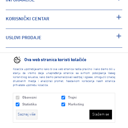
INFORMACIJE
KORISNIČKI CENTAR
USLOVI PRODAJE
PRONAĐI RADNJU
Ova web stranica koristi kolačiće
Kolačiće upotrebljavamo kako bi ova web stranica radila pravilno i kako bismo bili u
stanju da vršimo dalja unapređenja stranice sa svrhom poboljšanja Vašeg
korisničkog iskustva, kako bismo personalizovali sadržaj i oglase, omogućili značaj
društvenih medija i analizirali promet. Nastavkom korišćenja naših stranica
prihvatate upotrebu kolačića.
Obavezni
Trajni
Statistika
Marketing
Saznaj više
Slažem se
INTERSPORT 2026 created by
Enetel Solutions