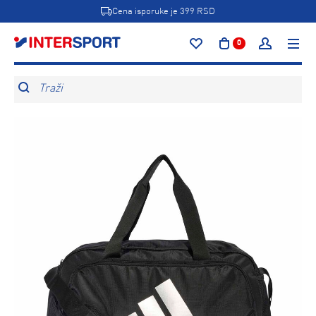
Cena isporuke je 399 RSD
0
Traži