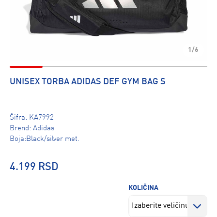
1/6
UNISEX TORBA ADIDAS DEF GYM BAG S
Šifra:
KA7992
Brend:
Adidas
Boja:Black/silver met.
4.199 RSD
KOLIČINA