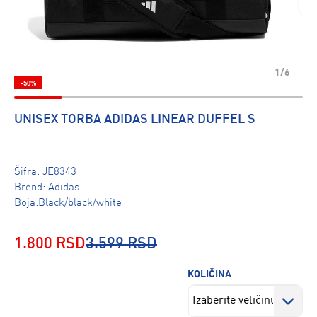
1/6
-50%
UNISEX TORBA ADIDAS LINEAR DUFFEL S
Šifra:
JE8343
Brend:
Adidas
Boja:Black/black/white
1.800 RSD
3.599 RSD
KOLIČINA