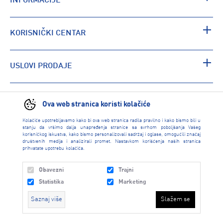
INFORMACIJE
KORISNIČKI CENTAR
USLOVI PRODAJE
PRONAĐI RADNJU
Ova web stranica koristi kolačiće
Kolačiće upotrebljavamo kako bi ova web stranica radila pravilno i kako bismo bili u
stanju da vršimo dalja unapređenja stranice sa svrhom poboljšanja Vašeg
korisničkog iskustva, kako bismo personalizovali sadržaj i oglase, omogućili značaj
društvenih medija i analizirali promet. Nastavkom korišćenja naših stranica
prihvatate upotrebu kolačića.
Obavezni
Trajni
Statistika
Marketing
Saznaj više
Slažem se
INTERSPORT 2026 created by
Enetel Solutions