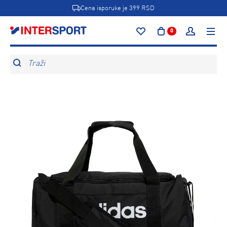
Cena isporuke je 399 RSD
0
Traži