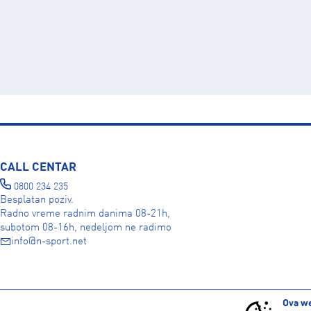
CALL CENTAR
0800 234 235
Besplatan poziv.
Radno vreme radnim danima 08-21h,
subotom 08-16h, nedeljom ne radimo
info@n-sport.net
DRUŠTVENE MREŽE
Ova we