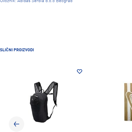
Uvoznik: Adidas Serbia d.o.o Beograd
SLIČNI PROIZVODI