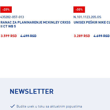
-20%
-30%
435282-057-013
N.101.1123.205.OS
RANAC ZA PLANINARENJE MCKINLEY CRXSS
UNISEX PEŠKIR NIKE 
II CT WB 5
3.599 RSD
4.499 RSD
3.289 RSD
4.699 RSD
NEWSLETTER
Budite uvek u toku sa aktuelnim popustima