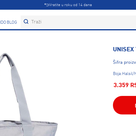
Vratite u roku od 14 dana
DOVI
BLOG
UNISEX
Šifra proi
Boja:Halsil/h
3.359 R