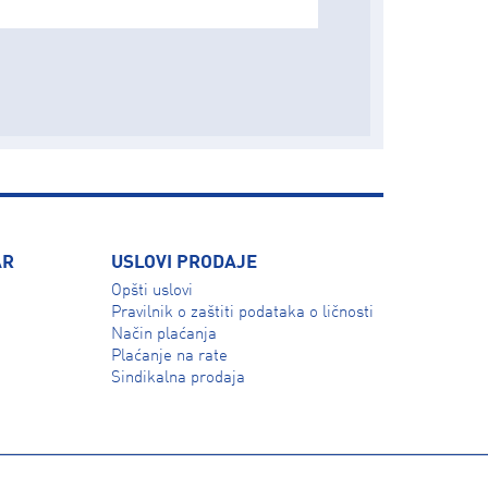
AR
USLOVI PRODAJE
Opšti uslovi
Pravilnik o zaštiti podataka o ličnosti
Način plaćanja
Plaćanje na rate
Sindikalna prodaja