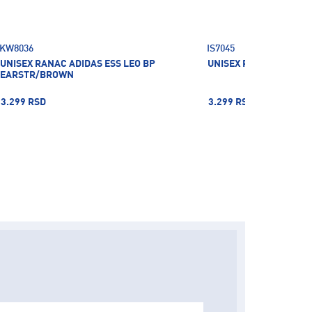
KW8036
IS7045
UNISEX RANAC ADIDAS ESS LEO BP
UNISEX RANAC ADIDAS 
EARSTR/BROWN
3.299 RSD
3.299 RSD