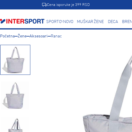
Cena isporuke je 399 RSD
SPORTOVI
NOVO
MUŠKARCI
ŽENE
DECA
BREN
Početna
Žene
Aksesoari
Ranac