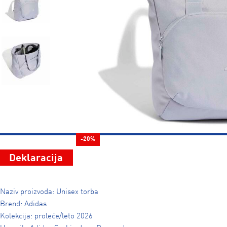
-20%
Deklaracija
Naziv proizvoda: Unisex torba
Brend: Adidas
Kolekcija: proleće/leto 2026