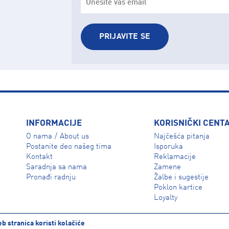
PRIJAVITE SE
INFORMACIJE
KORISNIČKI CENT
O nama
About us
Najčešća pitanja
/
Isporuka
Postanite deo našeg tima
Reklamacije
Kontakt
Zamene
Saradnja sa nama
Žalbe i sugestije
Pronađi radnju
Poklon kartice
Loyalty
b stranica koristi kolačiće