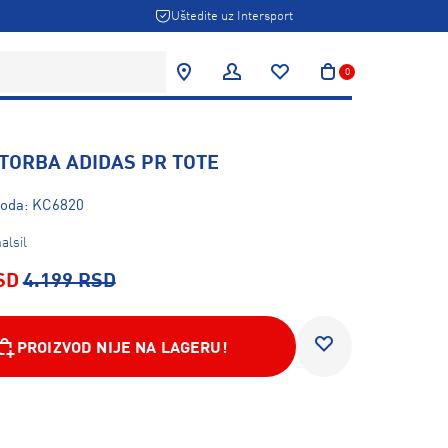
Uštedite uz Intersport
0
 TORBA ADIDAS PR TOTE
zvoda: KC6820
alsil
SD
4.199 RSD
PROIZVOD NIJE NA LAGERU!