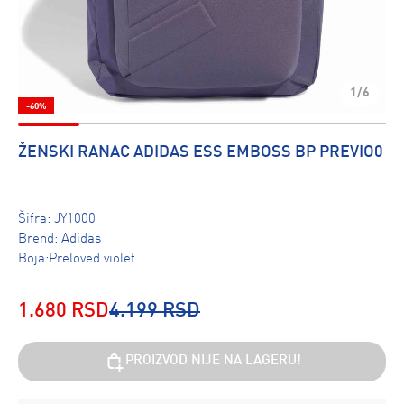
1/6
-60%
ŽENSKI RANAC ADIDAS ESS EMBOSS BP PREVIO0
Šifra:
JY1000
Brend:
Adidas
Boja:Preloved violet
1.680 RSD
4.199 RSD
PROIZVOD NIJE NA LAGERU!