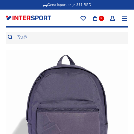
Cena isporuke je 399 RSD
0
Traži