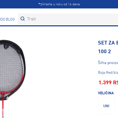
Vratite u roku od 14 dana
DOVI
BLOG
SET ZA
100 2
Šifra proi
Boja:Red/bl
1.399 R
VELIČINA
UNI