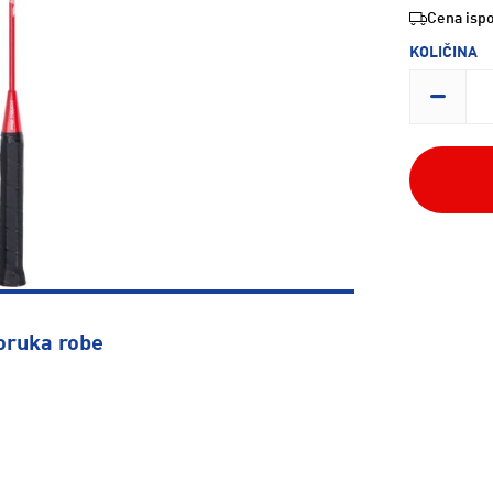
Cena ispo
KOLIČINA
oruka robe