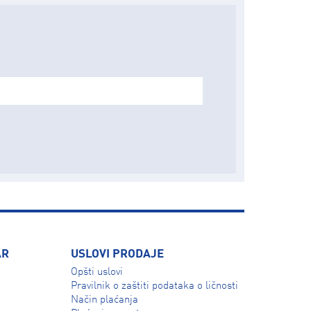
AR
USLOVI PRODAJE
Opšti uslovi
Pravilnik o zaštiti podataka o ličnosti
Način plaćanja