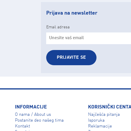
Prijava na newsletter
Email adresa
PRIJAVITE SE
INFORMACIJE
KORISNIČKI CENT
O nama
About us
Najčešća pitanja
/
Isporuka
Postanite deo našeg tima
Reklamacije
Kontakt