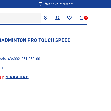
Uštedite uz Intersport
0
 BADMINTON PRO TOUCH SPEED
zvoda: 436002-251-050-001
ack
SD
1.999 RSD