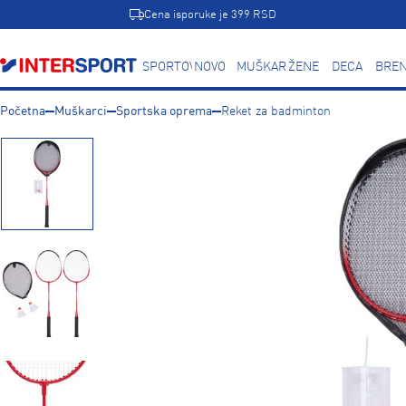
Cena isporuke je 399 RSD
SPORTOVI
NOVO
MUŠKARCI
ŽENE
DECA
BREN
Početna
Muškarci
Sportska oprema
Reket za badminton