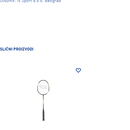
Uvoznik: N Sport d.o.o. Beograd
SLIČNI PROIZVODI