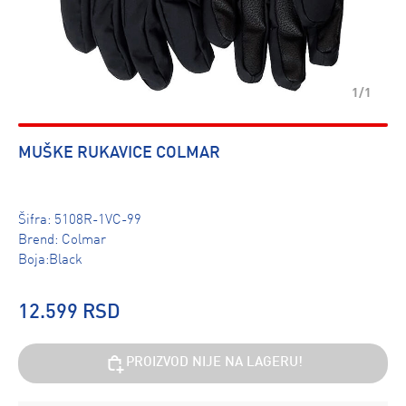
1/1
MUŠKE RUKAVICE COLMAR
Šifra:
5108R-1VC-99
Brend:
Colmar
Boja:Black
12.599 RSD
PROIZVOD NIJE NA LAGERU!