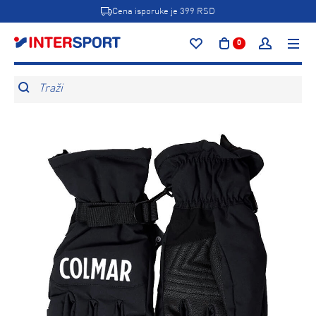
Cena isporuke je 399 RSD
0
Traži