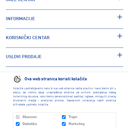
INFORMACIJE
KORISNIČKI CENTAR
USLOVI PRODAJE
PRONAĐI RADNJU
Ova web stranica koristi kolačiće
Kolačiće upotrebljavamo kako bi ova web stranica radila pravilno i kako bismo bili u
stanju da vršimo dalja unapređenja stranice sa svrhom poboljšanja Vašeg
korisničkog iskustva, kako bismo personalizovali sadržaj i oglase, omogućili značaj
društvenih medija i analizirali promet. Nastavkom korišćenja naših stranica
prihvatate upotrebu kolačića.
Obavezni
Trajni
Statistika
Marketing