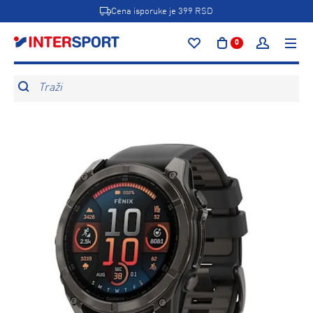
Cena isporuke je 399 RSD
0
Traži