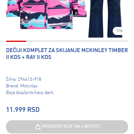
1/6
DEČIJI KOMPLET ZA SKIJANJE MCKINLEY TIMBER
II KDS + RAY II KDS
Šifra:
294413-918
Brend:
Mckinley
Boja:Aop/pink/navy dark
11.999 RSD
PROIZVOD NIJE NA LAGERU!