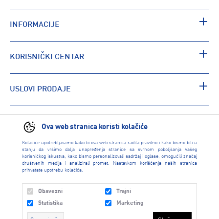
INFORMACIJE
KORISNIČKI CENTAR
USLOVI PRODAJE
PRONAĐI RADNJU
Ova web stranica koristi kolačiće
Kolačiće upotrebljavamo kako bi ova web stranica radila pravilno i kako bismo bili u
stanju da vršimo dalja unapređenja stranice sa svrhom poboljšanja Vašeg
korisničkog iskustva, kako bismo personalizovali sadržaj i oglase, omogućili značaj
društvenih medija i analizirali promet. Nastavkom korišćenja naših stranica
prihvatate upotrebu kolačića.
Obavezni
Trajni
Statistika
Marketing