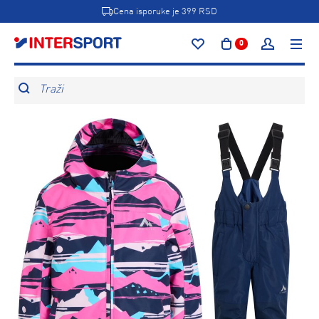
Cena isporuke je 399 RSD
0
Traži