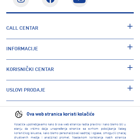
CALL CENTAR
INFORMACIJE
KORISNIČKI CENTAR
USLOVI PRODAJE
PRONAĐI RADNJU
Ova web stranica koristi kolačiće
Kolačiće upotrebljavamo kako bi ova web stranica radila pravilno i kako bismo bili u
stanju da vršimo dalja unapređenja stranice sa svrhom poboljšanja Vašeg
korisničkog iskustva, kako bismo personalizovali sadržaj i oglase, omogućili značaj
društvenih medija i analizirali promet. Nastavkom korišćenja naših stranica