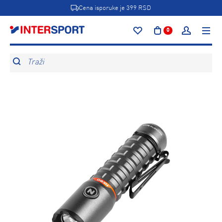
Cena isporuke je 399 RSD
0
Traži